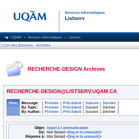
UQAM
Services informatiques
Listserv
Coin des abonnés
Archives
RECHERCHE-DESIGN Archives
RECHERCHE-DESIGN@LISTSERV.UQAM.CA
View:
Message:
[
Premier
|
Précédent
|
Suivant
|
Dernier
]
By Topic:
[
Premier
|
Précédent
|
Suivant
|
Dernier
]
By Author:
[
Premier
|
Précédent
|
Suivant
|
Dernier
]
Objet:
Appel à communication
De:
Abir Belaid <
[log in to unmask]
>
Réponre à:
Abir Belaid <
[log in to unmask]
>