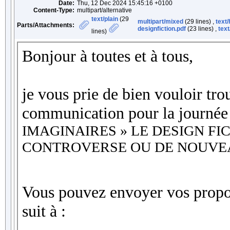
Date:
Thu, 12 Dec 2024 15:45:16 +0100
Content-Type:
multipart/alternative
text/plain
(29
multipart/mixed
(29 lines) ,
text/
Parts/Attachments:
designfiction.pdf
(23 lines) ,
text
lines)