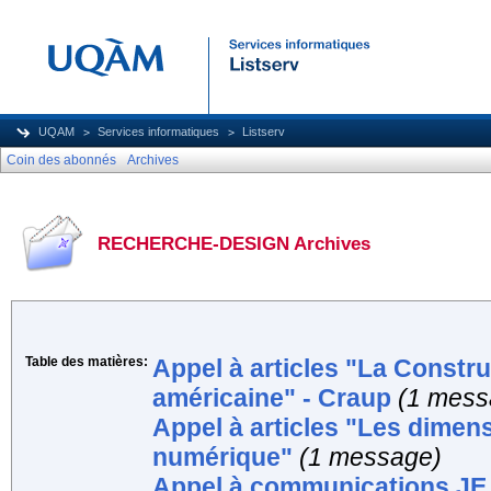
UQAM
Services informatiques
Listserv
Coin des abonnés
Archives
RECHERCHE-DESIGN Archives
Table des matières:
Appel à articles "La Construc
américaine" - Craup
(1 mess
Appel à articles "Les dimen
numérique"
(1 message)
Appel à communications JE 