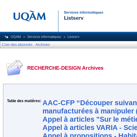
UQAM
Services informatiques
Listserv
Coin des abonnés
Archives
RECHERCHE-DESIGN Archives
Table des matières:
AAC-CFP “Découper suivant 
manufacturées à manipuler (
Appel à articles "Sur le méti
Appel à articles VARIA - Sc
Appel à propositions - Habi