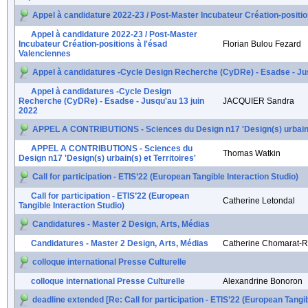
Appel à candidature 2022-23 / Post-Master Incubateur Création-positio
Appel à candidature 2022-23 / Post-Master
Incubateur Création-positions à l'ésad
Florian Bulou Fezard
Valenciennes
Appel à candidatures -Cycle Design Recherche (CyDRe) - Esadse - Jus
Appel à candidatures -Cycle Design
Recherche (CyDRe) - Esadse - Jusqu'au 13 juin
JACQUIER Sandra
2022
APPEL A CONTRIBUTIONS - Sciences du Design n17 'Design(s) urbain(s)
APPEL A CONTRIBUTIONS - Sciences du
Thomas Watkin
Design n17 'Design(s) urbain(s) et Territoires'
Call for participation - ETIS’22 (European Tangible Interaction Studio)
Call for participation - ETIS’22 (European
Catherine Letondal
Tangible Interaction Studio)
Candidatures - Master 2 Design, Arts, Médias
Candidatures - Master 2 Design, Arts, Médias
Catherine Chomarat-R
colloque international Presse Culturelle
colloque international Presse Culturelle
Alexandrine Bonoron
deadline extended [Re: Call for participation - ETIS’22 (European Tangib