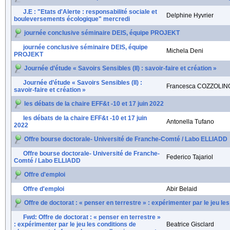
J.E : "Etats d'Alerte : responsabilité sociale et
Delphine Hyvrier
bouleversements écologique" mercredi
journée conclusive séminaire DEIS, équipe PROJEKT
journée conclusive séminaire DEIS, équipe
Michela Deni
PROJEKT
Journée d’étude « Savoirs Sensibles (II) : savoir-faire et création »
Journée d’étude « Savoirs Sensibles (II) :
Francesca COZZOLIN
savoir-faire et création »
les débats de la chaire EFF&t -10 et 17 juin 2022
les débats de la chaire EFF&t -10 et 17 juin
Antonella Tufano
2022
Offre bourse doctorale- Université de Franche-Comté / Labo ELLIADD
Offre bourse doctorale- Université de Franche-
Federico Tajariol
Comté / Labo ELLIADD
Offre d'emploi
Offre d'emploi
Abir Belaid
Offre de doctorat : « penser en terrestre » : expérimenter par le jeu 
Fwd: Offre de doctorat : « penser en terrestre »
: expérimenter par le jeu les conditions de
Beatrice Gisclard