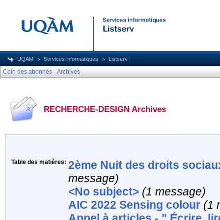
UQAM
Services informatiques
Listserv
Coin des abonnés
Archives
RECHERCHE-DESIGN Archives
Table des matières:
2ème Nuit des droits sociau
message)
<No subject>
(1 message)
AIC 2022 Sensing colour
(1
Appel à articles - " Écrire, l