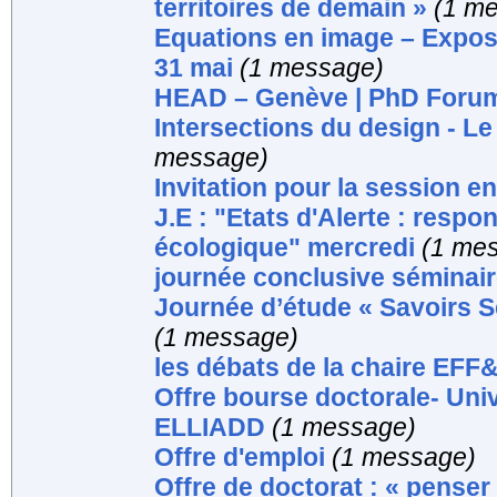
territoires de demain »
(1 m
Equations en image – Exposit
31 mai
(1 message)
HEAD – Genève | PhD Foru
Intersections du design - L
message)
Invitation pour la session en
J.E : "Etats d'Alerte : resp
écologique" mercredi
(1 me
journée conclusive séminai
Journée d’étude « Savoirs Sen
(1 message)
les débats de la chaire EFF&t
Offre bourse doctorale- Uni
ELLIADD
(1 message)
Offre d'emploi
(1 message)
Offre de doctorat : « penser 