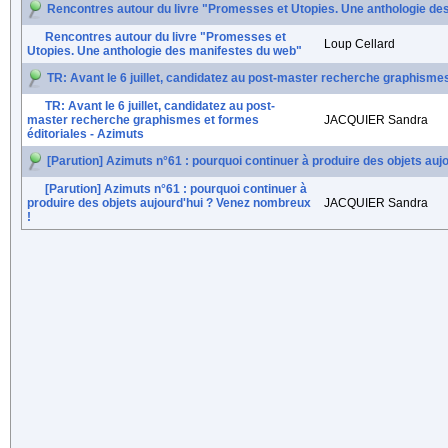
Rencontres autour du livre "Promesses et Utopies. Une anthologie de
Rencontres autour du livre "Promesses et
Loup Cellard
Utopies. Une anthologie des manifestes du web"
TR: Avant le 6 juillet, candidatez au post-master recherche graphismes
TR: Avant le 6 juillet, candidatez au post-
master recherche graphismes et formes
JACQUIER Sandra
éditoriales - Azimuts
[Parution] Azimuts n°61 : pourquoi continuer à produire des objets au
[Parution] Azimuts n°61 : pourquoi continuer à
produire des objets aujourd'hui ? Venez nombreux
JACQUIER Sandra
!