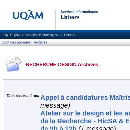
UQAM
Services informatiques
Listserv
Coin des abonnés
Archives
RECHERCHE-DESIGN Archives
Table des matières:
Appel à candidatures Maîtri
message)
Atelier sur le design et les 
de la Recherche - HicSA & É
de 9h à 12h
(1 message)