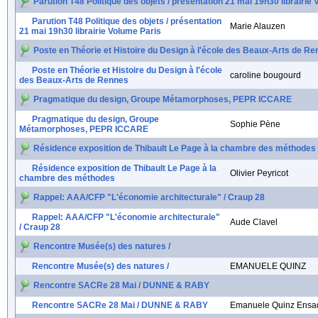
Parution T48 Politique des objets / présentation 21 mai 19h30 librairie
Parution T48 Politique des objets / présentation
Marie Alauzen
21 mai 19h30 librairie Volume Paris
Poste en Théorie et Histoire du Design à l'école des Beaux-Arts de R
Poste en Théorie et Histoire du Design à l'école
caroline bougourd
des Beaux-Arts de Rennes
Pragmatique du design, Groupe Métamorphoses, PEPR ICCARE
Pragmatique du design, Groupe
Sophie Pène
Métamorphoses, PEPR ICCARE
Résidence exposition de Thibault Le Page à la chambre des méthodes
Résidence exposition de Thibault Le Page à la
Olivier Peyricot
chambre des méthodes
Rappel: AAA/CFP "L'économie architecturale" / Craup 28
Rappel: AAA/CFP "L'économie architecturale"
Aude Clavel
/ Craup 28
Rencontre Musée(s) des natures /
Rencontre Musée(s) des natures /
EMANUELE QUINZ
Rencontre SACRe 28 Mai / DUNNE & RABY
Rencontre SACRe 28 Mai / DUNNE & RABY
Emanuele Quinz Ensa