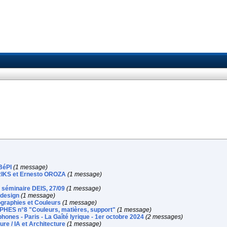
 BéPI
(1 message)
RIKS et Ernesto OROZA
(1 message)
u séminaire DEIS, 27/09
(1 message)
 design
(1 message)
ographies et Couleurs
(1 message)
PHES n°8 "Couleurs, matières, support"
(1 message)
ones - Paris - La Gaîté lyrique - 1er octobre 2024
(2 messages)
re / IA et Architecture
(1 message)