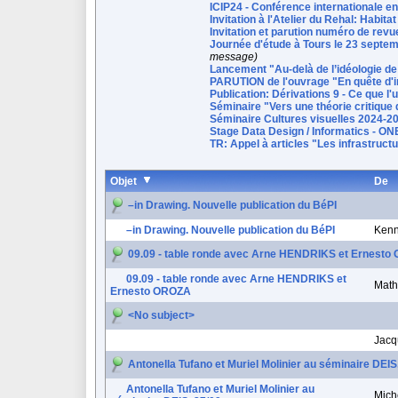
ICIP24 - Conférence internationale e
Invitation à l'Atelier du Rehal: Habita
Invitation et parution numéro de revu
Journée d'étude à Tours le 23 septemb
message)
Lancement "Au-delà de l’idéologie de l
PARUTION de l'ouvrage "En quête d'i
Publication: Dérivations 9 - Ce que l'u
Séminaire "Vers une théorie critique d
Séminaire Cultures visuelles 2024-2
Stage Data Design / Informatics - O
TR: Appel à articles "Les infrastruct
Objet
De
–in Drawing. Nouvelle publication du BéPI
–in Drawing. Nouvelle publication du BéPI
Kenn
09.09 - table ronde avec Arne HENDRIKS et Ernest
09.09 - table ronde avec Arne HENDRIKS et
Math
Ernesto OROZA
<No subject>
Jacq
Antonella Tufano et Muriel Molinier au séminaire DEIS
Antonella Tufano et Muriel Molinier au
Mich