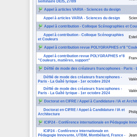
séminaire DEIS, 27/09
Appel à articles VARIA - Sciences du design
Appel à articles VARIA - Sciences du design
Scie
Appel à contribution - Colloque Scénographies et Cou
Appel à contribution - Colloque Scénographies
Este
et Couleurs
Appel à contribution revue POLYGRAPHES n°8 "Coule
Appel à contribution revue POLYGRAPHES n°8
Fra
"Couleurs, matières, support"
Défilé de mode des créateurs francophones - Paris - L
Défilé de mode des créateurs francophones -
Valé
Paris - La Gaîté lyrique - 1er octobre 2024
Défilé de mode des créateurs francophones -
Valé
Paris - La Gaîté lyrique - 1er octobre 2024
Doctorat en CIFRE / Appel à Candidature / IA et Archi
Doctorat en CIFRE / Appel à Candidature / IA et
Phil
Architecture
ICIP24 - Conférence internationale en Pédagogie Inn
ICIP24 - Conférence internationale en
Pédagogie Innovante, UTBM, Montbéliard, France -
Jean