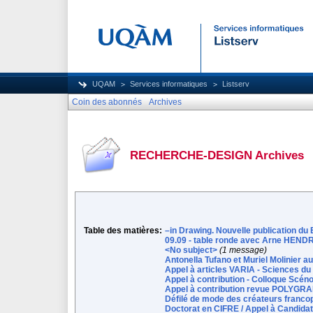
UQAM
Services informatiques
Listserv
Coin des abonnés
Archives
RECHERCHE-DESIGN Archives
Table des matières:
–in Drawing. Nouvelle publication du
09.09 - table ronde avec Arne HEND
<No subject>
(1 message)
Antonella Tufano et Muriel Molinier a
Appel à articles VARIA - Sciences du
Appel à contribution - Colloque Scén
Appel à contribution revue POLYGRA
Défilé de mode des créateurs francoph
Doctorat en CIFRE / Appel à Candidatu