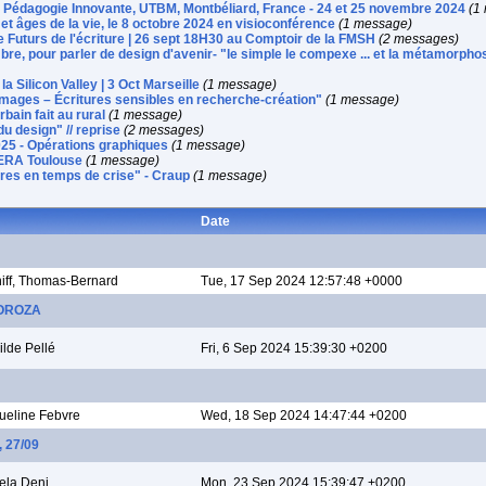
n Pédagogie Innovante, UTBM, Montbéliard, France - 24 et 25 novembre 2024
(1
t et âges de la vie, le 8 octobre 2024 en visioconférence
(1 message)
e Futurs de l'écriture | 26 sept 18H30 au Comptoir de la FMSH
(2 messages)
re, pour parler de design d'avenir- "le simple le compexe ... et la métamorpho
a Silicon Valley | 3 Oct Marseille
(1 message)
mages – Écritures sensibles en recherche-création"
(1 message)
rbain fait au rural
(1 message)
u design" // reprise
(2 messages)
025 - Opérations graphiques
(1 message)
NERA Toulouse
(1 message)
ures en temps de crise" - Craup
(1 message)
Date
iff, Thomas-Bernard
Tue, 17 Sep 2024 12:57:48 +0000
o OROZA
ilde Pellé
Fri, 6 Sep 2024 15:39:30 +0200
ueline Febvre
Wed, 18 Sep 2024 14:47:44 +0200
, 27/09
ela Deni
Mon, 23 Sep 2024 15:39:47 +0200