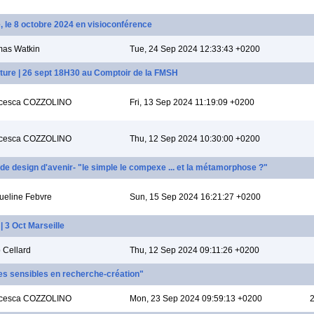
ie, le 8 octobre 2024 en visioconférence
as Watkin
Tue, 24 Sep 2024 12:33:43 +0200
riture | 26 sept 18H30 au Comptoir de la FMSH
ncesca COZZOLINO
Fri, 13 Sep 2024 11:19:09 +0200
ncesca COZZOLINO
Thu, 12 Sep 2024 10:30:00 +0200
de design d'avenir- "le simple le compexe ... et la métamorphose ?"
ueline Febvre
Sun, 15 Sep 2024 16:21:27 +0200
| 3 Oct Marseille
 Cellard
Thu, 12 Sep 2024 09:11:26 +0200
es sensibles en recherche-création"
ncesca COZZOLINO
Mon, 23 Sep 2024 09:59:13 +0200
2