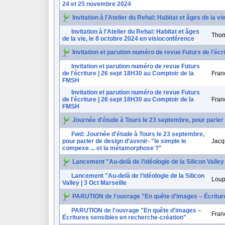
24 et 25 novembre 2024
Invitation à l'Atelier du Rehal: Habitat et âges de la v
Invitation à l'Atelier du Rehal: Habitat et âges
Thom
de la vie, le 8 octobre 2024 en visioconférence
Invitation et parution numéro de revue Futurs de l'éc
Invitation et parution numéro de revue Futurs
de l'écriture | 26 sept 18H30 au Comptoir de la
Fra
FMSH
Invitation et parution numéro de revue Futurs
de l'écriture | 26 sept 18H30 au Comptoir de la
Fra
FMSH
Journée d'étude à Tours le 23 septembre, pour parler 
Fwd: Journée d'étude à Tours le 23 septembre,
pour parler de design d'avenir- "le simple le
Jacq
compexe ... et la métamorphose ?"
Lancement "Au-delà de l’idéologie de la Silicon Valley 
Lancement "Au-delà de l’idéologie de la Silicon
Loup
Valley | 3 Oct Marseille
PARUTION de l'ouvrage "En quête d'images – Écritur
PARUTION de l'ouvrage "En quête d'images –
Fra
Écritures sensibles en recherche-création"