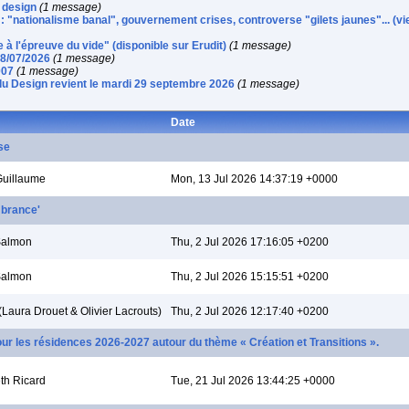
t design
(1 message)
: "nationalisme banal", gouvernement crises, controverse "gilets jaunes"... (vi
e à l'épreuve du vide" (disponible sur Erudit)
(1 message)
08/07/2026
(1 message)
007
(1 message)
u Design revient le mardi 29 septembre 2026
(1 message)
Date
se
Guillaume
Mon, 13 Jul 2026 14:37:19 +0000
mbrance'
Salmon
Thu, 2 Jul 2026 17:16:05 +0200
Salmon
Thu, 2 Jul 2026 15:15:51 +0200
 (Laura Drouet & Olivier Lacrouts)
Thu, 2 Jul 2026 12:17:40 +0200
pour les résidences 2026-2027 autour du thème « Création et Transitions ».
th Ricard
Tue, 21 Jul 2026 13:44:25 +0000