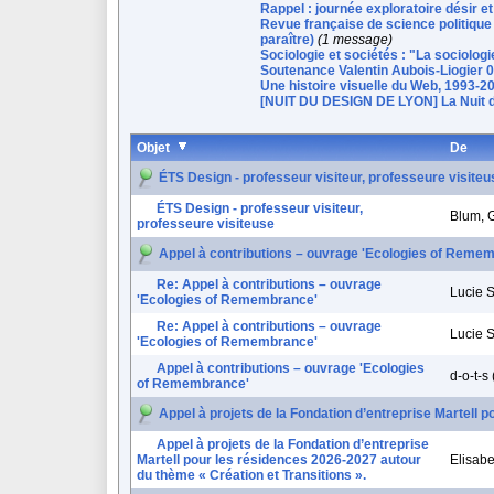
Rappel : journée exploratoire désir e
Revue française de science politique 
paraître)
(1 message)
Sociologie et sociétés : "La sociologi
Soutenance Valentin Aubois-Liogier 
Une histoire visuelle du Web, 1993-2
[NUIT DU DESIGN DE LYON] La Nuit d
Objet
De
ÉTS Design - professeur visiteur, professeure visiteu
ÉTS Design - professeur visiteur,
Blum, 
professeure visiteuse
Appel à contributions – ouvrage 'Ecologies of Reme
Re: Appel à contributions – ouvrage
Lucie 
'Ecologies of Remembrance'
Re: Appel à contributions – ouvrage
Lucie 
'Ecologies of Remembrance'
Appel à contributions – ouvrage 'Ecologies
d-o-t-s
of Remembrance'
Appel à projets de la Fondation d’entreprise Martell 
Appel à projets de la Fondation d’entreprise
Martell pour les résidences 2026-2027 autour
Elisabe
du thème « Création et Transitions ».