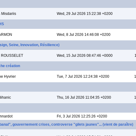
 Misdariis
Wed, 29 Jul 2026 15:22:38 +0200
SHS
GARMON
Wed, 8 Jul 2026 14:46:08 +0200
ign, Seine, Innovation, Résilience)
ne ROUSSELET
Wed, 15 Jul 2026 08:47:46 +0000
che création
ne Hyvrier
Tue, 7 Jul 2026 12:24:38 +0200
1
Bihanic
Thu, 16 Jul 2026 11:04:35 +0200
1
nnardot
Fri, 3 Jul 2026 12:25:26 +0200
anal", gouvernement crises, controverse "gilets jaunes"... (vient de paraître)