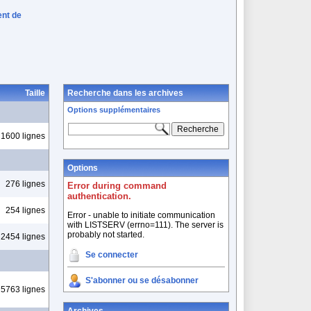
ent de
Taille
Recherche dans les archives
Options supplémentaires
1600 lignes
Options
276 lignes
Error during command
authentication.
254 lignes
Error - unable to initiate communication
with LISTSERV (errno=111). The server is
probably not started.
2454 lignes
Se connecter
S'abonner ou se désabonner
5763 lignes