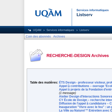
UQAM
Services informatiques
Listserv
Coin des abonnés
Archives
RECHERCHE-DESIGN Archives
Table des matières:
ÉTS Design - professeur visiteur, pro
Appel à contributions – ouvrage 'Ec
Appel à projets de la Fondation d’ent
(1 message)
Atelier Design d'Interactions Sonor
CY École de Design – recherche inte
Diffusion de l'appel à candidature – 
Inauguration "Vivre avec le feu" : un
La Ville au Naturel ** Entretien avec