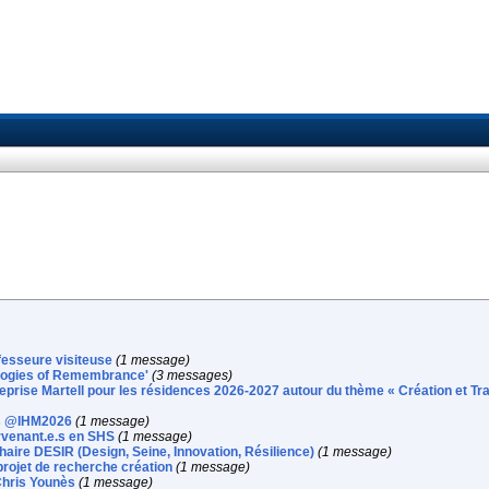
fesseure visiteuse
(1 message)
ologies of Remembrance'
(3 messages)
reprise Martell pour les résidences 2026-2027 autour du thème « Création et Tra
es @IHM2026
(1 message)
rvenant.e.s en SHS
(1 message)
Chaire DESIR (Design, Seine, Innovation, Résilience)
(1 message)
 projet de recherche création
(1 message)
 Chris Younès
(1 message)