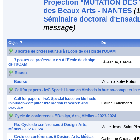
Projection "MUTATION DES V
des Beaux Arts - NANTES
(
Séminaire doctoral d'Ensad
message)
Objet
De
3 postes de professeur.e.s à l'École de design de l'UQAM
3 postes de professeur.e.s à l'École de design
Lévesque, Carole
de l'UQAM
Bourse
Bourse
Mélanie-Beby Robert
Call for papers - IwC Special issue on Methods in human-computer int
Call for papers - IwC Special issue on Methods
in human-computer interaction research and
Carine Lallemand
practice
Cycle de conférences // Design, Arts, Médias - 2023-2024
Re: Cycle de conférences // Design, Arts,
Marie-Josée Saint-Pie
Médias - 2023-2024
Cycle de conférences // Design, Arts, Médias -
Catherine Chomarat-R