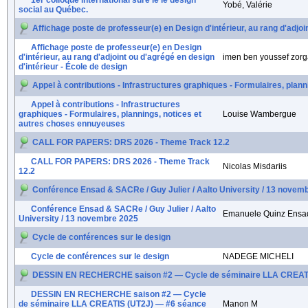
1er colloque international sure le le design
Yobé, Valérie
social au Québec.
Affichage poste de professeur(e) en Design d'intérieur, au rang d'adjoi
Affichage poste de professeur(e) en Design
d'intérieur, au rang d'adjoint ou d'agrégé en design
imen ben youssef zorg
d'intérieur - École de design
Appel à contributions - Infrastructures graphiques - Formulaires, pla
Appel à contributions - Infrastructures
graphiques - Formulaires, plannings, notices et
Louise Wambergue
autres choses ennuyeuses
CALL FOR PAPERS: DRS 2026 - Theme Track 12.2
CALL FOR PAPERS: DRS 2026 - Theme Track
Nicolas Misdariis
12.2
Conférence Ensad & SACRe / Guy Julier / Aalto University / 13 novem
Conférence Ensad & SACRe / Guy Julier / Aalto
Emanuele Quinz Ensa
University / 13 novembre 2025
Cycle de conférences sur le design
Cycle de conférences sur le design
NADEGE MICHELI
DESSIN EN RECHERCHE saison #2 — Cycle de séminaire LLA CREATI
DESSIN EN RECHERCHE saison #2 — Cycle
de séminaire LLA CREATIS (UT2J) — #6 séance
Manon M