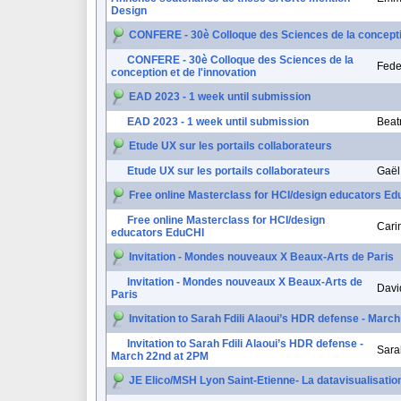
Design
CONFERE - 30è Colloque des Sciences de la conceptio
CONFERE - 30è Colloque des Sciences de la
Feder
conception et de l'innovation
EAD 2023 - 1 week until submission
EAD 2023 - 1 week until submission
Beat
Etude UX sur les portails collaborateurs
Etude UX sur les portails collaborateurs
Gaël
Free online Masterclass for HCI/design educators E
Free online Masterclass for HCI/design
Cari
educators EduCHI
Invitation - Mondes nouveaux X Beaux-Arts de Paris
Invitation - Mondes nouveaux X Beaux-Arts de
Davi
Paris
Invitation to Sarah Fdili Alaoui’s HDR defense - Marc
Invitation to Sarah Fdili Alaoui’s HDR defense -
Sarah
March 22nd at 2PM
JE Elico/MSH Lyon Saint-Etienne- La datavisualisatio