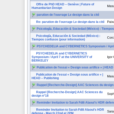
Offre de PhD HEAD – Genève | Future of
Masu
Humanitarian Design
parution de l'ouvrage Le design dans la cité
Re: parution de l'ouvrage Le design dans la cité
Paix
Psicología, Educación & Sociedad (México) : Tiempos
Psicología, Educación & Sociedad (México) :
Corc
Tiempos confusos (pour information)
PSYCHEDELIA and CYBERNETICS Symposium / April
PSYCHEDELIA and CYBERNETICS
Symposium / April 7 at the UNIVERSITY of
Igor 
BERKELEY
Publication de l’essai « Design sous artifice » | HEAD
Publication de l’essai « Design sous artifice » |
Masu
HEAD – Publishing
Rappel [Recherche-Design] AAC Sciences du design
Rappel [Recherche-Design] AAC Sciences du
Soph
design n°18
Reminder Invitation to Sarah Fdili Alaoui’s HDR defe
Reminder Invitation to Sarah Fdili Alaoui’s HDR
Sarah
defense - March 22nd at 2PM