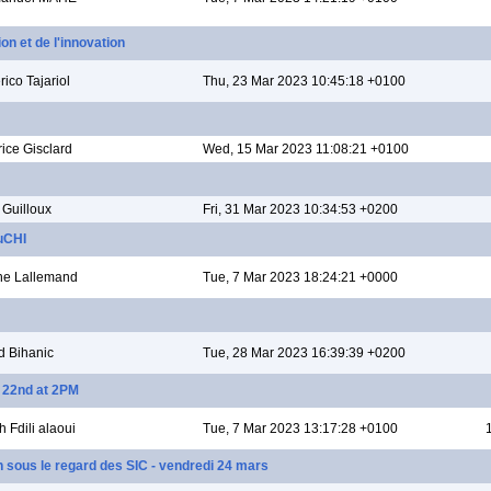
n et de l'innovation
ico Tajariol
Thu, 23 Mar 2023 10:45:18 +0100
rice Gisclard
Wed, 15 Mar 2023 11:08:21 +0100
 Guilloux
Fri, 31 Mar 2023 10:34:53 +0200
duCHI
ne Lallemand
Tue, 7 Mar 2023 18:24:21 +0000
d Bihanic
Tue, 28 Mar 2023 16:39:39 +0200
h 22nd at 2PM
 Fdili alaoui
Tue, 7 Mar 2023 13:17:28 +0100
n sous le regard des SIC - vendredi 24 mars