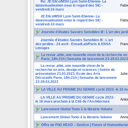
Re: JE Elico/MSH Lyon Saint-Etienne- La
datavisualisation sous le regard des SIC -
Fabi
vendredi 24 mars
JE Elico/MSH Lyon Saint-Etienne- La
datavisualisation sous le regard des SIC -
Fabi
vendredi 24 mars
Journée d'études Savoirs Sensibles III : L'art des ja
Journée d'études Savoirs Sensibles III : L'art
des jardins - 24 avril - EnsadLab/Paris & ENSA
Fra
Limoges
La revue .able, une nouvelle vison de la recherche en
Paris, 18h-21h | Semaine de lancement 23-29.03.2023
La revue .able, une nouvelle vison de la
recherche en arts, design et sciences | Soirée de
présentation 23.03.2023, Ecole des Arts
Juli
Décoratifs Paris, 18h-21h | Semaine de lancement
23-29.03.2023
LA VILLE AU PRISME DU GENRE cycle 2023- le 16 mars
LA VILLE AU PRISME DU GENRE cycle 2023-
Anto
le 16 mars prochain à la Cité de l'Architecture
Lancement Global Tools à la librairie Volume
Lancement Global Tools à la librairie Volume
Ann
Offre de PhD HEAD – Genève | Future of Humanitaria