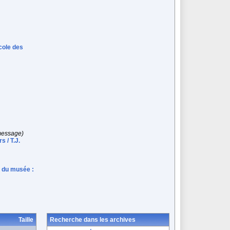
cole des
message)
 / T.J.
e du musée :
Taille
Recherche dans les archives