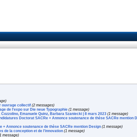
age)
r ouvrage collectif
(2 messages)
age de l'expo sur Die neue Typographie
(1 message)
a Cozzolino, Emanuele Quinz, Barbara Szaniecki | 8 mars 2023
(1 message)
didatures Doctorat SACRe + Annonce soutenance de thèse SACRe mention D
Re + Annonce soutenance de thèse SACRe mention Design
(1 message)
de la conception et de l'innovation
(1 message)
(1 message)