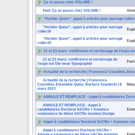
Ça se passe chez VOLUME !
Fwd: Ça se passe chez VOLUME !
Ann
"Herbier Queer", appel à articles pour ouvrage collect
"Herbier Queer", appel à articles pour ouvrage
Eugé
collectif
"Herbier Queer", appel à articles pour ouvrage
Eugé
collectif
21 et 23 mars: conférence et vernissage de l'expo s
21 et 23 mars: conférence et vernissage de
Forn
l'expo sur Die neue Typographie
Actualité de la recherche | Francesca Cozzolino, Ema
Actualité de la recherche | Francesca
Cozzolino, Emanuele Quinz, Barbara Szaniecki | 8
Masu
mars 2023
ANNULE ET REMPLACE - Appel à candidatures Docto
ANNULE ET REMPLACE - Appel à
candidatures Doctorat SACRe + Annonce
Emm
soutenance de thèse SACRe mention Design
Appel à candidatures Doctorat SACRe + Annonce so
Appel à candidatures Doctorat SACRe +
Annonce soutenance de thèse SACRe mention
Emm