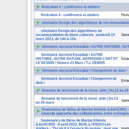
Reticulum 4 : conférence et ateliers
Reticulum 4 : conférence et ateliers
Flor
séminaire Design des algorithmes de recommandation
séminaire Design des algorithmes de
recommandation de biens culturels_vendredi 10
Samu
mars 2023, de 14h à 15h.
Séminaire doctoral Ensadlab / AUTRE HISTOIRE, O
Séminaire doctoral Ensadlab / AUTRE
HISTOIRE, OUTRE NATURE. REPENSER L’ART ET
Eman
LE DESIGN / Séance 23 Mars / T.J. DEMOS
Séminaire doctoral Ensadlab / Changement de date /
Séminaire doctoral Ensadlab / Changement de
Eman
date /
Semaine de lancement de la revue .able | Du 23 au 2
Semaine de lancement de la revue .able | Du 23
Samu
au 29 mars
Soutenance de thèse de Marina Khémis (LéaV/CRD) - 6 
nouvelle approche des collaborations entre scénogra
Soutenance de thèse de Marina Khémis
(LéaV/CRD) - 6 avril 2023, 9h30, à l'ENSCI-Les
Ateliers - "Du récit à l'espace du musée : pour une
mari