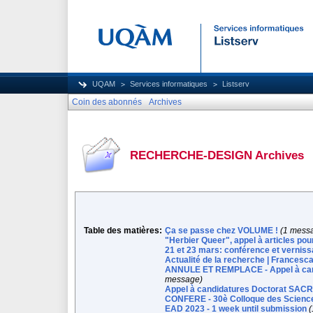
UQAM
Services informatiques
Listserv
Coin des abonnés
Archives
RECHERCHE-DESIGN Archives
Table des matières:
Ça se passe chez VOLUME !
(1 mess
"Herbier Queer", appel à articles pou
21 et 23 mars: conférence et verniss
Actualité de la recherche | Francesc
ANNULE ET REMPLACE - Appel à can
message)
Appel à candidatures Doctorat SAC
CONFERE - 30è Colloque des Sciences 
EAD 2023 - 1 week until submission