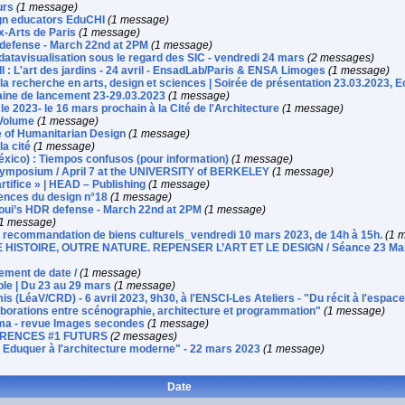
urs
(1 message)
ign educators EduCHI
(1 message)
x-Arts de Paris
(1 message)
R defense - March 22nd at 2PM
(1 message)
datavisualisation sous le regard des SIC - vendredi 24 mars
(2 messages)
I : L'art des jardins - 24 avril - EnsadLab/Paris & ENSA Limoges
(1 message)
 la recherche en arts, design et sciences | Soirée de présentation 23.03.2023, E
maine de lancement 23-29.03.2023
(1 message)
023- le 16 mars prochain à la Cité de l'Architecture
(1 message)
 Volume
(1 message)
 of Humanitarian Design
(1 message)
la cité
(1 message)
xico) : Tiempos confusos (pour information)
(1 message)
osium / April 7 at the UNIVERSITY of BERKELEY
(1 message)
rtifice » | HEAD – Publishing
(1 message)
ences du design n°18
(1 message)
laoui’s HDR defense - March 22nd at 2PM
(1 message)
(1 message)
 recommandation de biens culturels_vendredi 10 mars 2023, de 14h à 15h.
(1 
RE HISTOIRE, OUTRE NATURE. REPENSER L’ART ET LE DESIGN / Séance 23 Mars
ement de date /
(1 message)
le | Du 23 au 29 mars
(1 message)
 (LéaV/CRD) - 6 avril 2023, 9h30, à l'ENSCI-Les Ateliers - "Du récit à l'espac
aborations entre scénographie, architecture et programmation"
(1 message)
néma - revue Images secondes
(1 message)
ÉRENCES #1 FUTURS
(2 messages)
. Eduquer à l'architecture moderne" - 22 mars 2023
(1 message)
Date