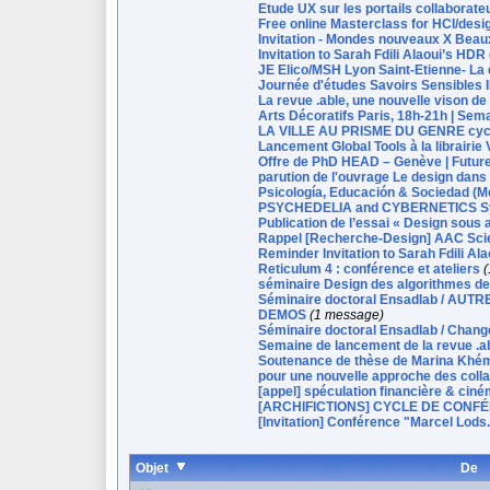
Etude UX sur les portails collaborate
Free online Masterclass for HCI/des
Invitation - Mondes nouveaux X Beau
Invitation to Sarah Fdili Alaoui’s HD
JE Elico/MSH Lyon Saint-Etienne- La 
Journée d'études Savoirs Sensibles II
La revue .able, une nouvelle vison de
Arts Décoratifs Paris, 18h-21h | Se
LA VILLE AU PRISME DU GENRE cycle 2
Lancement Global Tools à la librairie
Offre de PhD HEAD – Genève | Future
parution de l'ouvrage Le design dans 
Psicología, Educación & Sociedad (Mé
PSYCHEDELIA and CYBERNETICS Symp
Publication de l’essai « Design sous a
Rappel [Recherche-Design] AAC Sci
Reminder Invitation to Sarah Fdili A
Reticulum 4 : conférence et ateliers
séminaire Design des algorithmes de
Séminaire doctoral Ensadlab / AUT
DEMOS
(1 message)
Séminaire doctoral Ensadlab / Chang
Semaine de lancement de la revue .ab
Soutenance de thèse de Marina Khémis
pour une nouvelle approche des coll
[appel] spéculation financière & ci
[ARCHIFICTIONS] CYCLE DE CONF
[Invitation] Conférence "Marcel Lods
Objet
De