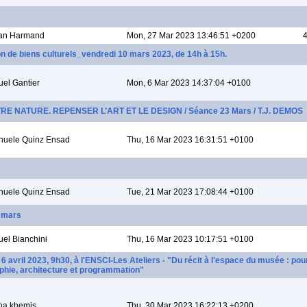
ian Harmand
Mon, 27 Mar 2023 13:46:51 +0200
4
 de biens culturels_vendredi 10 mars 2023, de 14h à 15h.
el Gantier
Mon, 6 Mar 2023 14:37:04 +0100
UTRE NATURE. REPENSER L’ART ET LE DESIGN / Séance 23 Mars / T.J. DEMOS
uele Quinz Ensad
Thu, 16 Mar 2023 16:31:51 +0100
uele Quinz Ensad
Tue, 21 Mar 2023 17:08:44 +0100
9 mars
el Bianchini
Thu, 16 Mar 2023 10:17:51 +0100
avril 2023, 9h30, à l'ENSCI-Les Ateliers - "Du récit à l'espace du musée : pou
phie, architecture et programmation"
na khemis
Thu, 30 Mar 2023 16:22:13 +0200