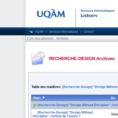
UQAM
Services informatiques
Listserv
Coin des abonnés
Archives
RECHERCHE-DESIGN Archives
Table des matières:
[Recherche-Design] "Design Without Di
Objet
De
[Recherche-Design] "Design Without Discipline", l'arti
[Recherche-Design] "Design Without
Stép
Discipline", l'article de l'année ?