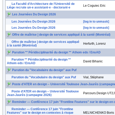
La Faculté d’Architecture de l’Université de
Le Coguiec Eric
Liège recrute un·e assistant·e - doctorant·e
Les Journées Du Design 2026
Les Journées Du Design 2026
[log in to unmask]
Les Journées Du Design 2026
[log in to unmask]
Offre de maîtrise | design de services appliqué à la santé (Montréal)
Offre de maîtrise | design de services appliqué
Herfurth, Lorenz
à la santé (Montréal)
Parution ** Péridisciplinarité du design ** Athom eds / EnsAD
Parution ** Péridisciplinarité du design **
David Bihanic
Athom eds / EnsAD
Parution du "Vocabulaire du design" aux Puf
Parution du "Vocabulaire du design" aux Puf
Vial, Stéphane
Poste d’ATER en design – Université Toulouse Jean-Jaurès (campagn
Poste d’ATER en design – Université Toulouse
Parcours.Design UT2J
Jean-Jaurès (campagne 2026)
Reminder — Conférence 17 juin "Frontline Features" sur le design en
Reminder — Conférence 17 juin "Frontline
Features" sur le design en contextes à risque
MELNICHENKO Boris