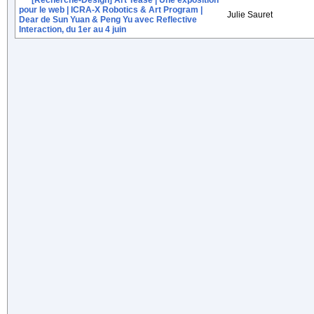
[Recherche-Design] Art Tease | Une exposition
pour le web | ICRA-X Robotics & Art Program |
Julie Sauret
Dear de Sun Yuan & Peng Yu avec Reflective
Interaction, du 1er au 4 juin