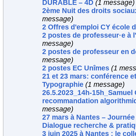
DURABLE – 4D
(1 message)
2ème Nuit des droits sociau
message)
2 Offres d'emploi CY école 
2 postes de professeur·e à 
message)
2 postes de professeur en d
message)
2 postes EC Unîmes
(1 mes
21 et 23 mars: conférence e
Typographie
(1 message)
26.5.2023_14h-15h_Samuel G
recommandation algorithmiq
message)
27 mars à Nantes – Journé
Dialogue recherche & prati
3 juin 2025 à Nantes : le co