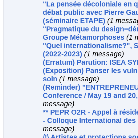
"La pensée décoloniale en q
débat public avec Pierre G
(séminaire ETAPE)
(1 messa
"Pragmatique du design=dém
Groupe Métamorphoses
(1 
"Quel internationalisme?", Sé
(2022-2023)
(1 message)
(Erratum) Parution: ISEA
(Exposition) Panser les vulné
soin
(1 message)
(Reminder) "ENTREPRENEUR
Conference / May 19 and 20,
message)
** PEPR O2R - Appel à réside
- Colloque International des
message)
/!\ Artistes et protections so