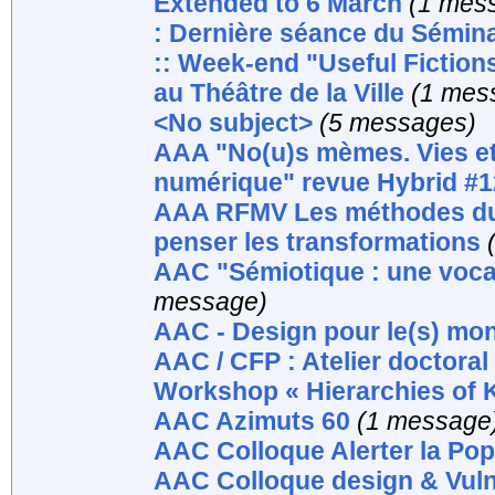
Extended to 6 March
(1 mes
: Dernière séance du Sémi
:: Week-end "Useful Fictions 
au Théâtre de la Ville
(1 mes
<No subject>
(5 messages)
AAA "No(u)s mèmes. Vies et 
numérique" revue Hybrid #1
AAA RFMV Les méthodes du d
penser les transformations
AAC "Sémiotique : une voca
message)
AAC - Design pour le(s) mon
AAC / CFP : Atelier doctoral
Workshop « Hierarchies of
AAC Azimuts 60
(1 message
AAC Colloque Alerter la Pop
AAC Colloque design & Vuln