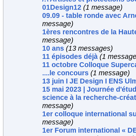
01Design12
(1 message)
09.09 - table ronde avec 
message)
1ères rencontres de la Haute
message)
10 ans
(13 messages)
11 épisodes déjà
(1 message
11 octobre Colloque Supercab
....le concours
(1 message)
13 juin I JE Design I ENS Ul
15 mai 2023 | Journée d'étud
science à la recherche-créat
message)
1er colloque international s
message)
1er Forum international 