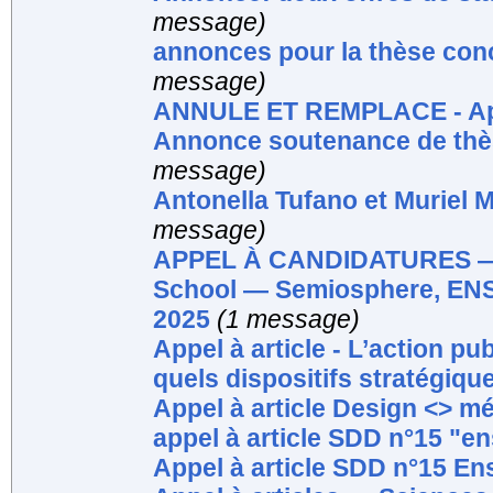
message)
annonces pour la thèse conc
message)
ANNULE ET REMPLACE - App
Annonce soutenance de th
message)
Antonella Tufano et Muriel M
message)
APPEL À CANDIDATURES — I
School — Semiosphere, ENS Pa
2025
(1 message)
Appel à article - L’action p
quels dispositifs stratégiqu
Appel à article Design <> m
appel à article SDD n°15 "en
Appel à article SDD n°15 En