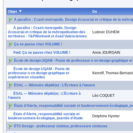
Objet
De
À paraître : Crash metropolis. Design écosocial et critique de la métro
À paraître : Crash metropolis. Design
écosocial et critique de la métropolisation des
Ludovic DUHEM
territoires - T&PWorkunit et ésad Valenciennes
Ça se passe chez VOLUME !
Fwd: Ça se passe chez VOLUME !
Anne JOURDAIN
École de design UQAM - Poste de professeur·e en design graphique et
École de design UQAM - Poste de
professeur·e en design graphique et
Kenniff, Thomas-Bernard
expériences visuelles
ÉSAL — Mémoire déplié(e) : L’Écriture à l’œuvre
ÉSAL — Mémoire déplié(e) : L’Écriture à
Léo COQUET
l’œuvre
États d'Alerte, responsabilité sociale et bouleversement écologique, j
États d'Alerte, responsabilité sociale et
Delphine Hyvrier
bouleversement écologique, journée d'étude
ÉTS Design - professeur visiteur, professeure visiteuse