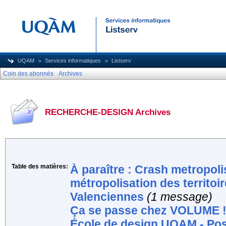
UQAM
Services informatiques
Listserv
Coin des abonnés
Archives
RECHERCHE-DESIGN Archives
Table des matières:
À paraître : Crash metropolis
métropolisation des territoi
Valenciennes
(1 message)
Ça se passe chez VOLUME 
École de design UQAM - Pos