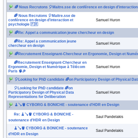
🌈 Nous Recrutons 🎈Maitre.sse de conférence en design d'interaction
🌈 Nous Recrutons 🎈Maitre.sse de
conférence en design d'interaction et
Samuel Huron
psychologie 🇫🇷
🌈Re: Appel a communication jeune chercheur en design
🌈Re: Appel a communication jeune
Samuel Huron
chercheur en design
🌈Recrutement Enseignant-Chercheur en Ergonomie, Design et Numéri
🌈Recrutement Enseignant-Chercheur en
Ergonomie, Design et Numérique à Télécom
Samuel Huron
Paris 🧠🎉
🎈Looking for PhD candidate 🌈on Participatory Design of Physical Dat
🎈Looking for PhD candidate 🌈on
Participatory Design of Physical Data
Samuel Huron
Representations for Deliberation
🧹🪠🪣 CYBORG & BONICHE - soutenance d'HDR en Design
Re: 🧹🪠🪣 CYBORG & BONICHE -
Saul Pandelakis
soutenance d'HDR en Design
🧹🪠🪣 CYBORG & BONICHE - soutenance
Saul Pandelakis
d'HDR en Design