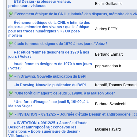
ÉTS Design - professeur visiteur,
Blum, Guillaume
professeure visiteuse
Évènement éthique de la CNIL « Intimité des disparus, mémoire des viv
Évènement éthique de la CNIL « Intimité des
disparus, mémoire des vivants : quelle éthique
Audrey PETY
pour les traces numériques ? » / UX post-
mortem
étude femmes designers de 1970 à nos jours / Votez /
Re: étude femmes designers de 1970 à nos
Bertrand Ehrhart
jours / Votez /
étude femmes designers de 1970 à nos jours
pop.wanadoo.fr
/ Votez /
–in Drawing. Nouvelle publication du BéPI
–in Drawing. Nouvelle publication du BéPI
Kenniff, Thomas-Bernard
“Une forêt d’images": ce jeudi 5, 19h00, à la Maison Suger
“Une forêt d’images": ce jeudi 5, 19h00, à la
Barbara Szaniecki
Maison Suger
● INVITATION ● 09/12/25 ● Journée d'étude Design et anthropocène : con
● INVITATION ● 09/12/25 ● Journée d'étude
Design et anthropocène : concevoir les
Maxime Favard
transitions ● École supérieure de design ·
Villefontaine