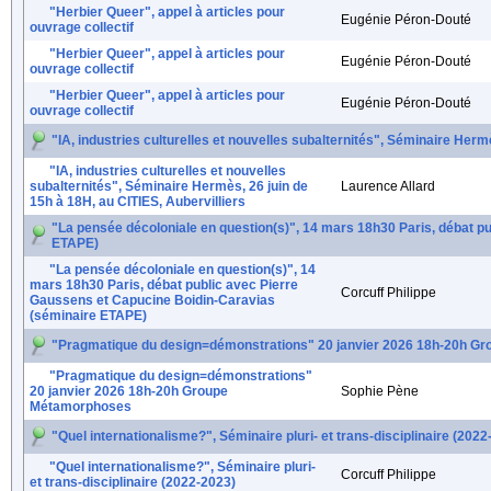
"Herbier Queer", appel à articles pour
Eugénie Péron-Douté
ouvrage collectif
"Herbier Queer", appel à articles pour
Eugénie Péron-Douté
ouvrage collectif
"Herbier Queer", appel à articles pour
Eugénie Péron-Douté
ouvrage collectif
"IA, industries culturelles et nouvelles subalternités", Séminaire Hermè
"IA, industries culturelles et nouvelles
subalternités", Séminaire Hermès, 26 juin de
Laurence Allard
15h à 18H, au CITIES, Aubervilliers
"La pensée décoloniale en question(s)", 14 mars 18h30 Paris, débat p
ETAPE)
"La pensée décoloniale en question(s)", 14
mars 18h30 Paris, débat public avec Pierre
Corcuff Philippe
Gaussens et Capucine Boidin-Caravias
(séminaire ETAPE)
"Pragmatique du design=démonstrations" 20 janvier 2026 18h-20h G
"Pragmatique du design=démonstrations"
20 janvier 2026 18h-20h Groupe
Sophie Pène
Métamorphoses
"Quel internationalisme?", Séminaire pluri- et trans-disciplinaire (2022
"Quel internationalisme?", Séminaire pluri-
Corcuff Philippe
et trans-disciplinaire (2022-2023)