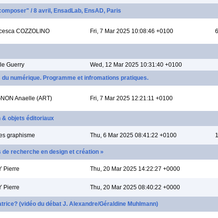
omposer" / 8 avril, EnsadLab, EnsAD, Paris
ncesca COZZOLINO
Fri, 7 Mar 2025 10:08:46 +0100
6
lle Guerry
Wed, 12 Mar 2025 10:31:40 +0100
s du numérique. Programme et infromations pratiques.
NON Anaelle (ART)
Fri, 7 Mar 2025 12:21:11 +0100
 & objets éditoriaux
es graphisme
Thu, 6 Mar 2025 08:41:22 +0100
1
de recherche en design et création »
 Pierre
Thu, 20 Mar 2025 14:22:27 +0000
 Pierre
Thu, 20 Mar 2025 08:40:22 +0000
ipatrice? (vidéo du débat J. Alexandre/Géraldine Muhlmann)