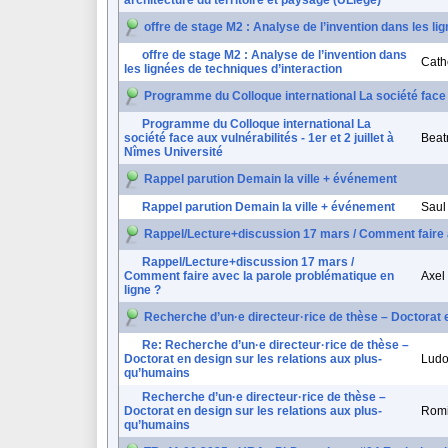
architecture du territoire et paysage (ULiège)
offre de stage M2 : Analyse de l’invention dans les li
offre de stage M2 : Analyse de l’invention dans
Cath
les lignées de techniques d’interaction
Programme du Colloque international La société face au
Programme du Colloque international La
société face aux vulnérabilités - 1er et 2 juillet à
Beat
Nîmes Université
Rappel parution Demain la ville + événement
Rappel parution Demain la ville + événement
Saul
Rappel/Lecture+discussion 17 mars / Comment faire a
Rappel/Lecture+discussion 17 mars /
Comment faire avec la parole problématique en
Axel
ligne ?
Recherche d’un·e directeur·rice de thèse – Doctorat 
Re: Recherche d’un·e directeur·rice de thèse –
Doctorat en design sur les relations aux plus-
Ludo
qu’humains
Recherche d’un·e directeur·rice de thèse –
Doctorat en design sur les relations aux plus-
Romi
qu’humains