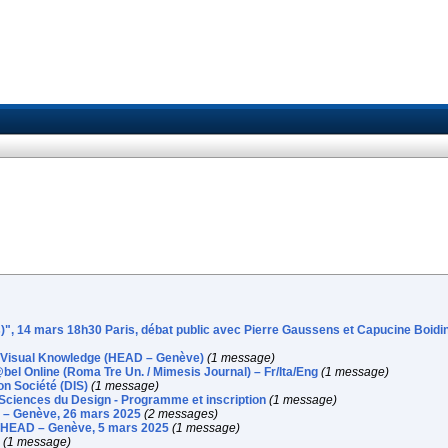
)", 14 mars 18h30 Paris, débat public avec Pierre Gaussens et Capucine Boidi
 Visual Knowledge (HEAD – Genève)
(1 message)
@bel Online (Roma Tre Un. / Mimesis Journal) – Fr/Ita/Eng
(1 message)
n Société (DIS)
(1 message)
 Sciences du Design - Programme et inscription
(1 message)
D – Genève, 26 mars 2025
(2 messages)
 | HEAD – Genève, 5 mars 2025
(1 message)
(1 message)