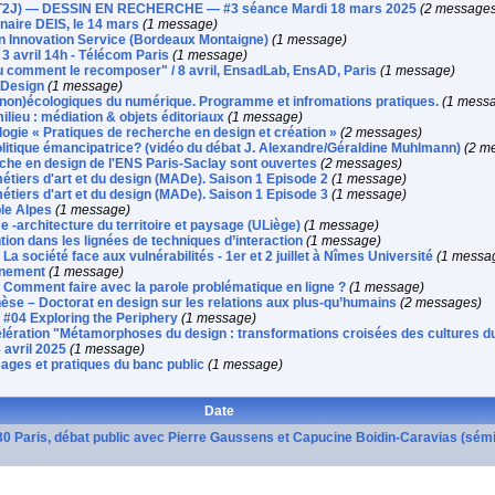
UT2J) — DESSIN EN RECHERCHE — #3 séance Mardi 18 mars 2025
(2 messages
inaire DEIS, le 14 mars
(1 message)
on Innovation Service (Bordeaux Montaigne)
(1 message)
 3 avril 14h - Télécom Paris
(1 message)
u comment le recomposer" / 8 avril, EnsadLab, EnsAD, Paris
(1 message)
 Design
(1 message)
(non)écologiques du numérique. Programme et infromations pratiques.
(1 mess
lieu : médiation & objets éditoriaux
(1 message)
gie « Pratiques de recherche en design et création »
(2 messages)
 politique émancipatrice? (vidéo du débat J. Alexandre/Géraldine Muhlmann)
(2 m
che en design de l'ENS Paris-Saclay sont ouvertes
(2 messages)
étiers d'art et du design (MADe). Saison 1 Episode 2
(1 message)
étiers d'art et du design (MADe). Saison 1 Episode 3
(1 message)
le Alpes
(1 message)
e -architecture du territoire et paysage (ULiège)
(1 message)
ntion dans les lignées de techniques d’interaction
(1 message)
a société face aux vulnérabilités - 1er et 2 juillet à Nîmes Université
(1 messa
énement
(1 message)
 Comment faire avec la parole problématique en ligne ?
(1 message)
hèse – Doctorat en design sur les relations aux plus-qu’humains
(2 messages)
 #04 Exploring the Periphery
(1 message)
ération "Métamorphoses du design : transformations croisées des cultures du
 avril 2025
(1 message)
ages et pratiques du banc public
(1 message)
Date
30 Paris, débat public avec Pierre Gaussens et Capucine Boidin-Caravias (sém