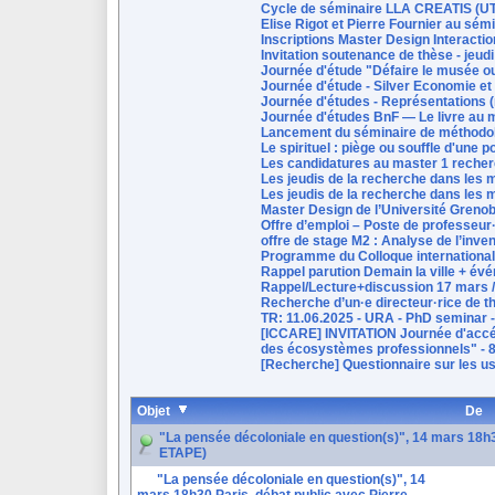
Cycle de séminaire LLA CREATIS (
Elise Rigot et Pierre Fournier au sém
Inscriptions Master Design Interacti
Invitation soutenance de thèse - jeudi
Journée d'étude "Défaire le musée o
Journée d'étude - Silver Economie et
Journée d'études - Représentations 
Journée d'études BnF — Le livre au mi
Lancement du séminaire de méthodolo
Le spirituel : piège ou souffle d'une
Les candidatures au master 1 recher
Les jeudis de la recherche dans les m
Les jeudis de la recherche dans les m
Master Design de l’Université Grenob
Offre d’emploi – Poste de professeur·
offre de stage M2 : Analyse de l’inve
Programme du Colloque international L
Rappel parution Demain la ville + év
Rappel/Lecture+discussion 17 mars /
Recherche d’un·e directeur·rice de t
TR: 11.06.2025 - URA - PhD seminar -
[ICCARE] INVITATION Journée d'accél
des écosystèmes professionnels" - 8
[Recherche] Questionnaire sur les us
Objet
De
"La pensée décoloniale en question(s)", 14 mars 18h
ETAPE)
"La pensée décoloniale en question(s)", 14