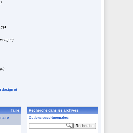
)
age)
essages)
ge)
 design et
Taille
Recherche dans les archives
inaire
Options supplémentaires