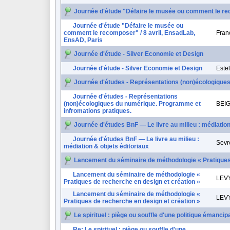
Journée d'étude "Défaire le musée ou comment le rec
Journée d'étude "Défaire le musée ou
comment le recomposer" / 8 avril, EnsadLab,
Fra
EnsAD, Paris
Journée d'étude - Silver Economie et Design
Journée d'étude - Silver Economie et Design
Este
Journée d'études - Représentations (non)écologique
Journée d'études - Représentations
(non)écologiques du numérique. Programme et
BEIG
infromations pratiques.
Journée d'études BnF — Le livre au milieu : médiation
Journée d'études BnF — Le livre au milieu :
Sevr
médiation & objets éditoriaux
Lancement du séminaire de méthodologie « Pratiques 
Lancement du séminaire de méthodologie «
LEVY
Pratiques de recherche en design et création »
Lancement du séminaire de méthodologie «
LEVY
Pratiques de recherche en design et création »
Le spirituel : piège ou souffle d'une politique émanc
Re: Le spirituel : piège ou souffle d'une