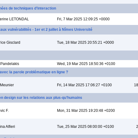
gnées de techniques d’interaction
erine LETONDAL
Fri, 7 Mar 2025 12:09:25 +0000
x vulnérabilités - 1er et 2 juillet à Nîmes Université
rice Gisclard
Tue, 18 Mar 2025 20:55:21 +0000
 Pandelakis
Wed, 19 Mar 2025 18:50:36 +0100
vec la parole problématique en ligne ?
 Meunier
Fri, 14 Mar 2025 17:06:27 +0100
18
en design sur les relations aux plus-qu’humains
vic F.
Mon, 31 Mar 2025 19:20:48 +0200
na Alfieri
Tue, 25 Mar 2025 08:00:00 +0100
2