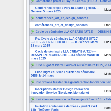
Conférence projet « Play-to-Learn » | HEAD – Genève
Conférence projet « Play-to-Learn » | HEAD –
Masu
Genève, 5 mars 2025
conférences_art_et_design_sonores
conférences_art_et_design_sonores
Fran
Cycle de séminaire LLA CREATIS (UT2J) — DESSIN
Re: Cycle de séminaire LLA CREATIS (UT2J)
— DESSIN EN RECHERCHE — #3 séance Mardi
Luc
18 mars 2025
Cycle de séminaire LLA CREATIS (UT2J) —
DESSIN EN RECHERCHE — #3 séance Mardi 18
Man
mars 2025
Elise Rigot et Pierre Fournier au séminaire DEIS, le 
Elise Rigot et Pierre Fournier au séminaire
Mich
DEIS, le 14 mars
Inscriptions Master Design Interaction Innovation Se
Inscriptions Master Design Interaction
Flor
Innovation Service (Bordeaux Montaigne)
Invitation soutenance de thèse - jeudi 3 avril 14h - T
Invitation soutenance de thèse - jeudi 3 avril
Samu
14h - Télécom Paris