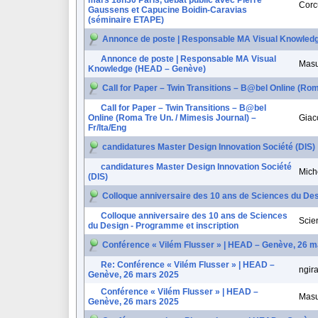
mars 18h30 Paris, débat public avec Pierre
Corc
Gaussens et Capucine Boidin-Caravias
(séminaire ETAPE)
Annonce de poste | Responsable MA Visual Knowled
Annonce de poste | Responsable MA Visual
Masu
Knowledge (HEAD – Genève)
Call for Paper – Twin Transitions – B@bel Online (Rom
Call for Paper – Twin Transitions – B@bel
Online (Roma Tre Un. / Mimesis Journal) –
Giac
Fr/Ita/Eng
candidatures Master Design Innovation Société (DIS)
candidatures Master Design Innovation Société
Mich
(DIS)
Colloque anniversaire des 10 ans de Sciences du Des
Colloque anniversaire des 10 ans de Sciences
Scie
du Design - Programme et inscription
Conférence « Vilém Flusser » | HEAD – Genève, 26 
Re: Conférence « Vilém Flusser » | HEAD –
ngir
Genève, 26 mars 2025
Conférence « Vilém Flusser » | HEAD –
Masu
Genève, 26 mars 2025