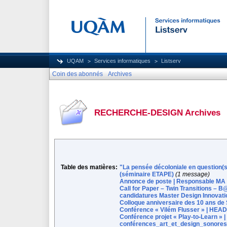
UQAM
Services informatiques
Listserv
Coin des abonnés
Archives
RECHERCHE-DESIGN Archives
Table des matières:
"La pensée décoloniale en question(s
(séminaire ETAPE)
(1 message)
Annonce de poste | Responsable MA
Call for Paper – Twin Transitions – B
candidatures Master Design Innovatio
Colloque anniversaire des 10 ans de
Conférence « Vilém Flusser » | HEA
Conférence projet « Play-to-Learn »
conférences_art_et_design_sonores