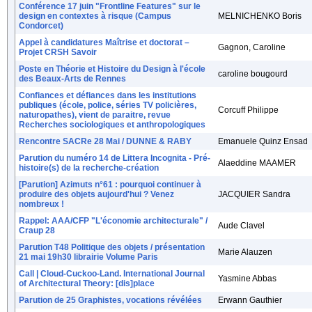
Conférence 17 juin "Frontline Features" sur le
design en contextes à risque (Campus
MELNICHENKO Boris
Condorcet)
Appel à candidatures Maîtrise et doctorat –
Gagnon, Caroline
Projet CRSH Savoir
Poste en Théorie et Histoire du Design à l'école
caroline bougourd
des Beaux-Arts de Rennes
Confiances et défiances dans les institutions
publiques (école, police, séries TV policières,
Corcuff Philippe
naturopathes), vient de paraitre, revue
Recherches sociologiques et anthropologiques
Rencontre SACRe 28 Mai / DUNNE & RABY
Emanuele Quinz Ensad
Parution du numéro 14 de Littera Incognita - Pré-
Alaeddine MAAMER
histoire(s) de la recherche-création
[Parution] Azimuts n°61 : pourquoi continuer à
produire des objets aujourd'hui ? Venez
JACQUIER Sandra
nombreux !
Rappel: AAA/CFP "L'économie architecturale" /
Aude Clavel
Craup 28
Parution T48 Politique des objets / présentation
Marie Alauzen
21 mai 19h30 librairie Volume Paris
Call | Cloud-Cuckoo-Land. International Journal
Yasmine Abbas
of Architectural Theory: [dis]place
Parution de 25 Graphistes, vocations révélées
Erwann Gauthier