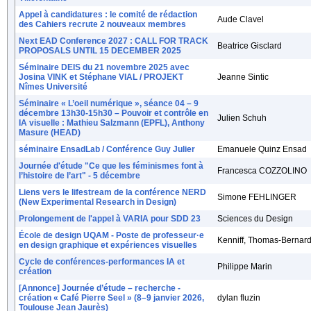
Appel à candidatures : le comité de rédaction
Aude Clavel
des Cahiers recrute 2 nouveaux membres
Next EAD Conference 2027 : CALL FOR TRACK
Beatrice Gisclard
PROPOSALS UNTIL 15 DECEMBER 2025
Séminaire DEIS du 21 novembre 2025 avec
Josina VINK et Stéphane VIAL / PROJEKT
Jeanne Sintic
Nîmes Université
Séminaire « L’oeil numérique », séance 04 – 9
décembre 13h30-15h30 – Pouvoir et contrôle en
Julien Schuh
IA visuelle : Mathieu Salzmann (EPFL), Anthony
Masure (HEAD)
séminaire EnsadLab / Conférence Guy Julier
Emanuele Quinz Ensad
Journée d'étude "Ce que les féminismes font à
Francesca COZZOLINO
l’histoire de l’art" - 5 décembre
Liens vers le lifestream de la conférence NERD
Simone FEHLINGER
(New Experimental Research in Design)
Prolongement de l'appel à VARIA pour SDD 23
Sciences du Design
École de design UQAM - Poste de professeur·e
Kenniff, Thomas-Bernar
en design graphique et expériences visuelles
Cycle de conférences-performances IA et
Philippe Marin
création
[Annonce] Journée d’étude – recherche -
création « Café Pierre Seel » (8–9 janvier 2026,
dylan fluzin
Toulouse Jean Jaurès)