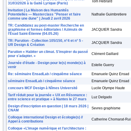
Tom Hébrard
31/03/2026 à la Gaité Lyrique (Paris)
Invitation | La Maison des Humanités
Potentielles — Masterclass "Penser et faire
Nathalie Guimbretiere
comme une dune" | Jeudi 2 avril 2026
TR: Candidatez au post-master Recherche en
graphisme et formes éditoriales / Azimuts de
JACQUIER Sandra
l'Ésad Saint-Étienne (04.05.26)
TR: Parution - Collection 105/150, n°4 et n° 5 -
JACQUIER Sandra
UR Design & Création
Parution « Habiter un climat. S'inspirer du passé
Clément Gaillard
pour s'adapter. »
Journée d'étude - Design pour le(s) monde(s) à
Estelle Guerry
venir
Re: séminaire EnsadLab / cinquième séance
Emanuele Quinz Ensad
séminaire EnsadLab / cinquième séance
Emanuele Quinz Ensad
concours MCF Design à Nîmes Université
Lucile Olympe Haute
Tarif réduit pour la journée « UX en Résonance :
Luz Delgado
entre science et pratique » à Nantes le 27 mars
Design d'inscription en question | 18 mars 2026 |
Sevres graphisme
CNAM
Colloque international Design et écologie(s) //
Catherine Chomarat-Rui
Appel à contributions
Colloque «L’image numérique et l’architecture :