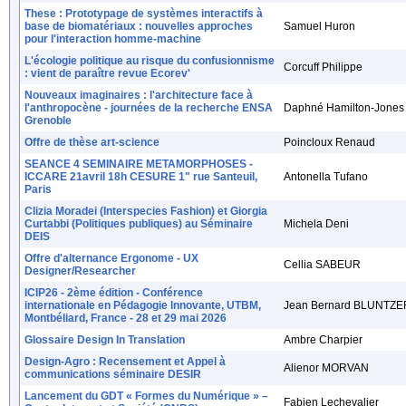
These : Prototypage de systèmes interactifs à
base de biomatériaux : nouvelles approches
Samuel Huron
pour l'interaction homme-machine
L'écologie politique au risque du confusionnisme
Corcuff Philippe
: vient de paraître revue Ecorev'
Nouveaux imaginaires : l'architecture face à
l'anthropocène - journées de la recherche ENSA
Daphné Hamilton-Jones
Grenoble
Offre de thèse art-science
Poincloux Renaud
SEANCE 4 SEMINAIRE METAMORPHOSES -
ICCARE 21avril 18h CESURE 1" rue Santeuil,
Antonella Tufano
Paris
Clizia Moradei (Interspecies Fashion) et Giorgia
Curtabbi (Politiques publiques) au Séminaire
Michela Deni
DEIS
Offre d'alternance Ergonome - UX
Cellia SABEUR
Designer/Researcher
ICIP26 - 2ème édition - Conférence
internationale en Pédagogie Innovante, UTBM,
Jean Bernard BLUNTZE
Montbéliard, France - 28 et 29 mai 2026
Glossaire Design In Translation
Ambre Charpier
Design-Agro : Recensement et Appel à
Alienor MORVAN
communications séminaire DESIR
Lancement du GDT « Formes du Numérique » –
Fabien Lechevalier