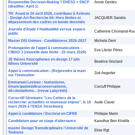
Responsible Decision-Making ? EHESS × SNCF
Annie Gentes
(deadline: April 1)
TR: Avant le 20 avril 2026, contribuez à Azimuts
- Design Art Recherche 64- Hors limites et
JACQUIER Sandra
dépassement des cadres en bande dessinée
Journée d'étude // Habitabilité versus espace
Catherine Chomarat-Rui
public
Master DIS Unimes - Candidatures 2026-2027
Michela Deni
Prolongation de l’appel à communications –
Eva Librán Pérez
CIMAD 3 (nouvelle date limite : 20 mars 2026)
JE thèses francophones en design 17 juin
Beatrice Gisclard
Nîmes Université
Appel à communication • (Re)prendre la main
Zoé Aegerter
sur l'innovation
Emmanuel Levinas : humanisme,
émancipation/ultraconservatisme,
Corcuff Philippe
décolonialisme... (revue Labyrinth)
Correctif/ Séminaire "Les Cahiers de la
recherche: actualités et nouveaux enjeux", le 16
Aude Clavel
mars 2026 à l'ENSA Strasbourg
Appel à candidature / Doctorat en CIFRE
Philippe Marin
Candidature pour un stage d’alternance
Kaouthar Ben Khalifa
master Design Transdiciplinaire / Université de
Elise Rgt
Toulouse