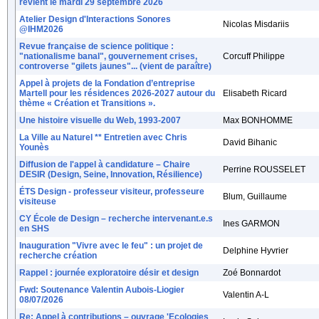
revient le mardi 29 septembre 2026
Atelier Design d'Interactions Sonores
Nicolas Misdariis
@IHM2026
Revue française de science politique :
"nationalisme banal", gouvernement crises,
Corcuff Philippe
controverse "gilets jaunes"... (vient de paraître)
Appel à projets de la Fondation d’entreprise
Martell pour les résidences 2026-2027 autour du
Elisabeth Ricard
thème « Création et Transitions ».
Une histoire visuelle du Web, 1993-2007
Max BONHOMME
La Ville au Naturel ** Entretien avec Chris
David Bihanic
Younès
Diffusion de l'appel à candidature – Chaire
Perrine ROUSSELET
DESIR (Design, Seine, Innovation, Résilience)
ÉTS Design - professeur visiteur, professeure
Blum, Guillaume
visiteuse
CY École de Design – recherche intervenant.e.s
Ines GARMON
en SHS
Inauguration "Vivre avec le feu" : un projet de
Delphine Hyvrier
recherche création
Rappel : journée exploratoire désir et design
Zoé Bonnardot
Fwd: Soutenance Valentin Aubois-Liogier
Valentin A-L
08/07/2026
Re: Appel à contributions – ouvrage 'Ecologies