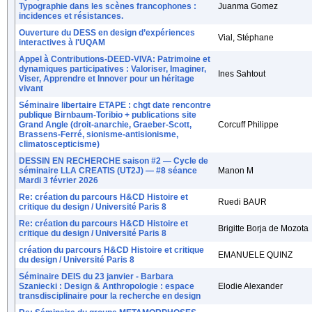
Typographie dans les scènes francophones :
Juanma Gomez
incidences et résistances.
Ouverture du DESS en design d’expériences
Vial, Stéphane
interactives à l'UQAM
Appel à Contributions-DEED-VIVA: Patrimoine et
dynamiques participatives : Valoriser, Imaginer,
Ines Sahtout
Viser, Apprendre et Innover pour un héritage
vivant
Séminaire libertaire ETAPE : chgt date rencontre
publique Birnbaum-Toribio + publications site
Grand Angle (droit-anarchie, Graeber-Scott,
Corcuff Philippe
Brassens-Ferré, sionisme-antisionisme,
climatoscepticisme)
DESSIN EN RECHERCHE saison #2 — Cycle de
séminaire LLA CREATIS (UT2J) — #8 séance
Manon M
Mardi 3 février 2026
Re: création du parcours H&CD Histoire et
Ruedi BAUR
critique du design / Université Paris 8
Re: création du parcours H&CD Histoire et
Brigitte Borja de Mozota
critique du design / Université Paris 8
création du parcours H&CD Histoire et critique
EMANUELE QUINZ
du design / Université Paris 8
Séminaire DEIS du 23 janvier - Barbara
Szaniecki : Design & Anthropologie : espace
Elodie Alexander
transdisciplinaire pour la recherche en design