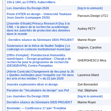
15h à 18H, au CITIES, Aubervilliers
Les Journées Du Design 2026
[log in to unmask]
Poste d’ATER en design – Université Toulouse
Parcours.Design UT2J
Jean-Jaurès (campagne 2026)
[Journée d'étude] Privacy Research Day à la
CNIL + la place de la recherche académique
Audrey PETY
dans les autorités de protection des données
dans le monde
: Dernière séance du Séminaire DEIS PROJEKT
Marine Royer
Soutenance de la thèse de Nadim Tadjine | Le
Gagnon, Caroline
codesign en contexte institutionnel municipal
[Offre d'emploi] : Postdoctorat Humanités
numériques – Design graphique : Chargé.e de
GHERGHESCU Mica
recherche pour le programme de recherche
(DESIGRAPH), Centre Pompidou
[Alerte Canicule] Changement de lieu pour la JE
« Quelles méthodes pour l’enquête sur l’IA dans
Laurence Allard
les arts et les médias ? » du 22 juin 2026
Journée exploratoire désir et design
Zoé Bonnardot
Parution du "Vocabulaire du design" aux Puf
Vial, Stéphane
Les Journées Du Design 2026
[log in to unmask]
Dernière séance du Séminaire DEIS PROJEKT
Marine Royer
Reminder — Conférence 17 juin "Frontline