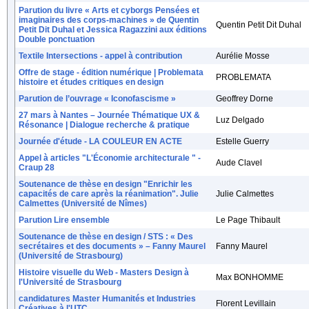
Parution du livre « Arts et cyborgs Pensées et
imaginaires des corps-machines » de Quentin
Quentin Petit Dit Duhal
Petit Dit Duhal et Jessica Ragazzini aux éditions
Double ponctuation
Textile Intersections - appel à contribution
Aurélie Mosse
Offre de stage - édition numérique | Problemata
PROBLEMATA
histoire et études critiques en design
Parution de l’ouvrage « Iconofascisme »
Geoffrey Dorne
27 mars à Nantes – Journée Thématique UX &
Luz Delgado
Résonance | Dialogue recherche & pratique
Journée d'étude - LA COULEUR EN ACTE
Estelle Guerry
Appel à articles "L'Économie architecturale " -
Aude Clavel
Craup 28
Soutenance de thèse en design "Enrichir les
capacités de care après la réanimation". Julie
Julie Calmettes
Calmettes (Université de Nîmes)
Parution Lire ensemble
Le Page Thibault
Soutenance de thèse en design / STS : « Des
secrétaires et des documents » – Fanny Maurel
Fanny Maurel
(Université de Strasbourg)
Histoire visuelle du Web - Masters Design à
Max BONHOMME
l'Université de Strasbourg
candidatures Master Humanités et Industries
Florent Levillain
Créatives à l'UTC