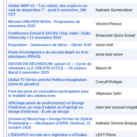
Atelier MHP #4 - "Les robots, des espèces en
voie de disparition ?" - jeudi 6 novembre, 18h
Nathalie Guimbretiere
CET
Mission UMLP/DN MADe - Programme de
Vincent Peseux
novembre 2025
Conférence Ensad & SACRe / Guy Julier / Aalto
Emanuele Quinz Ensad
University / 13 novembre 2025
Exposition – Soutenance de thèse – Olivier Troff
olivier troff
Poste d'enseignant.e du second degré en Arts
anne-lyse renon
plastiques (PRAG)
DESSIN EN RECHERCHE saison #2 — Cycle de
séminaire LLA CREATIS (UT2J) — #6 séance
Manon M
Mardi 4 novembre 2025
Global TV Series and the Political Imagination
Corcuff Philippe
(vient de paraitre)
Post-doctorat en conception participative pour
Stéphane Safin
la mobilité des adolescents
Affichage poste de professeur(e) en Design
d'intérieur, au rang d'adjoint ou d'agrégé en
imen ben youssef zorgat
design d'intérieur - École de design
[Annonce] Workshop « Design Fiction for Hybrid
Prototyping » – IdeaSquare (CERN, Genève), 31
Nathalie Simone Borgo
octobre 2025
L'ENSAPLV recrute un-e ingénieur-e d'études
LEVY Pierre