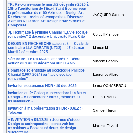
TR: Rejoignez-nous le mardi 2 décembre 2025 à
18h à l'auditorium de l'Esad Saint-Étienne pour
la présentation du n°60 Azimuts – Design Art
JACQUIER Sandra
Recherche : récits dé-composites /Discover
Azimuts Research Art Design n°60: Stories of
Composite
JE Hommage à Philippe Chanial "La vie sociale
Corcuff Philippe
réinventée" 2 décembre Université Paris Cité
DESSIN EN RECHERCHE saison #2 — Cycle de
séminaire LLA CREATIS (UT2J) — #7 séance
Manon M
Mardi 2 décembre 2025
Séminaire "Le DN MADe, et après ?" 3ème
Vincent Peseux
édition du 9 au 11 décembre sur TEAMS
Hommage scientifique au sociologue Philippe
Chanial (1967-2024) ou "la vie sociale
Laurence Allard
réinventée"
Invitation soutenance HDR · 10 déc 2025
Ioana OCNARESCU
Invitation au 2ᵉ Colloque International en Art et
Design – « L’ornement : forme, mémoire et
Daldoul Nouha
transmission »
Invitation à ma présentation d'HDR - 03/12 @
Samuel Huron
Telecom
● INVITATION ● 09/12/25 ● Journée d'étude
Design et anthropocène : concevoir les
Maxime Favard
transitions ● École supérieure de design ·
Villefontaine