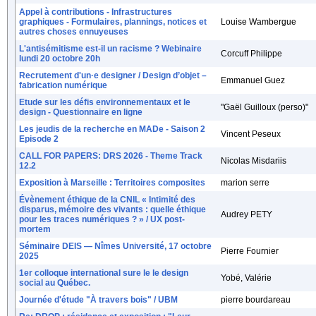
Appel à contributions - Infrastructures
graphiques - Formulaires, plannings, notices et
Louise Wambergue
autres choses ennuyeuses
L'antisémitisme est-il un racisme ? Webinaire
Corcuff Philippe
lundi 20 octobre 20h
Recrutement d'un·e designer / Design d’objet –
Emmanuel Guez
fabrication numérique
Etude sur les défis environnementaux et le
"Gaël Guilloux (perso)"
design - Questionnaire en ligne
Les jeudis de la recherche en MADe - Saison 2
Vincent Peseux
Episode 2
CALL FOR PAPERS: DRS 2026 - Theme Track
Nicolas Misdariis
12.2
Exposition à Marseille : Territoires composites
marion serre
Évènement éthique de la CNIL « Intimité des
disparus, mémoire des vivants : quelle éthique
Audrey PETY
pour les traces numériques ? » / UX post-
mortem
Séminaire DEIS — Nîmes Université, 17 octobre
Pierre Fournier
2025
1er colloque international sure le le design
Yobé, Valérie
social au Québec.
Journée d'étude "À travers bois" / UBM
pierre bourdareau