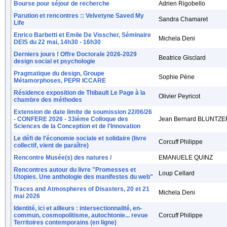
Bourse pour séjour de recherche
Adrien Rigobello
Parution et rencontres :: Velvetyne Saved My
Sandra Chamaret
Life
Enrico Barbetti et Emile De Visscher, Séminaire
Michela Deni
DEIS du 22 mai, 14h30 - 16h30
Derniers jours ! Offre Doctorale 2026-2029
Beatrice Gisclard
design social et psychologie
Pragmatique du design, Groupe
Sophie Pène
Métamorphoses, PEPR ICCARE
Résidence exposition de Thibault Le Page à la
Olivier Peyricot
chambre des méthodes
Extension de date limite de soumission 22/06/26
- CONFERE 2026 - 33ième Colloque des
Jean Bernard BLUNTZE
Sciences de la Conception et de l'Innovation
Le défi de l'économie sociale et solidaire (livre
Corcuff Philippe
collectif, vient de paraître)
Rencontre Musée(s) des natures /
EMANUELE QUINZ
Rencontres autour du livre "Promesses et
Loup Cellard
Utopies. Une anthologie des manifestes du web"
Traces and Atmospheres of Disasters, 20 et 21
Michela Deni
mai 2026
Identité, ici et ailleurs : intersectionnalité, en-
commun, cosmopolitisme, autochtonie... revue
Corcuff Philippe
Territoires contemporains (en ligne)