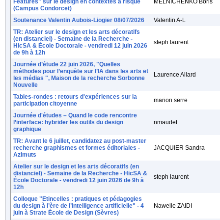
Features" sur le design en contextes à risque
MELNICHENKO Boris
(Campus Condorcet)
Soutenance Valentin Aubois-Liogier 08/07/2026
Valentin A-L
TR: Atelier sur le design et les arts décoratifs
(en distanciel) - Semaine de la Recherche -
steph laurent
HicSA & École Doctorale - vendredi 12 juin 2026
de 9h à 12h
Journée d’étude 22 juin 2026, "Quelles
méthodes pour l’enquête sur l’IA dans les arts et
Laurence Allard
les médias ", Maison de la recherche Sorbonne
Nouvelle
Tables-rondes : retours d'expériences sur la
marion serre
participation citoyenne
Journée d'études – Quand le code rencontre
l’interface: hybrider les outils du design
nmaudet
graphique
TR: Avant le 6 juillet, candidatez au post-master
recherche graphismes et formes éditoriales -
JACQUIER Sandra
Azimuts
Atelier sur le design et les arts décoratifs (en
distanciel) - Semaine de la Recherche - HicSA &
steph laurent
École Doctorale - vendredi 12 juin 2026 de 9h à
12h
Colloque "Etincelles : pratiques et pédagogies
du design à l’ère de l’intelligence artificielle" - 4
Nawelle ZAIDI
juin à Strate École de Design (Sèvres)