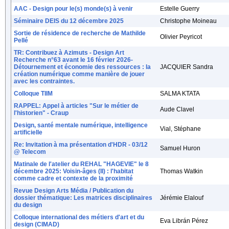
AAC - Design pour le(s) monde(s) à venir
Estelle Guerry
Séminaire DEIS du 12 décembre 2025
Christophe Moineau
Sortie de résidence de recherche de Mathilde
Olivier Peyricot
Pellé
TR: Contribuez à Azimuts - Design Art
Recherche n°63 avant le 16 février 2026-
Détournement et économie des ressources : la
JACQUIER Sandra
création numérique comme manière de jouer
avec les contraintes.
Colloque TIIM
SALMA KTATA
RAPPEL: Appel à articles "Sur le métier de
Aude Clavel
l'historien" - Craup
Design, santé mentale numérique, intelligence
Vial, Stéphane
artificielle
Re: Invitation à ma présentation d'HDR - 03/12
Samuel Huron
@ Telecom
Matinale de l'atelier du REHAL "HAGEVIE" le 8
décembre 2025: Voisin-âges (II) : l'habitat
Thomas Watkin
comme cadre et contexte de la proximité
Revue Design Arts Média / Publication du
dossier thématique: Les matrices disciplinaires
Jérémie Elalouf
du design
Colloque international des métiers d'art et du
Eva Librán Pérez
design (CIMAD)