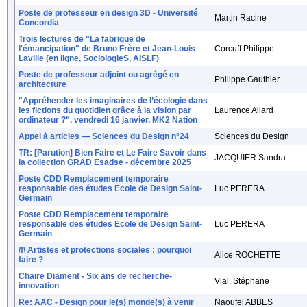
Poste de professeur en design 3D - Université
Martin Racine
Concordia
Trois lectures de "La fabrique de
l'émancipation" de Bruno Frère et Jean-Louis
Corcuff Philippe
Laville (en ligne, SociologieS, AISLF)
Poste de professeur adjoint ou agrégé en
Philippe Gauthier
architecture
"Appréhender les imaginaires de l’écologie dans
les fictions du quotidien grâce à la vision par
Laurence Allard
ordinateur ?", vendredi 16 janvier, MK2 Nation
Appel à articles — Sciences du Design n°24
Sciences du Design
TR: [Parution] Bien Faire et Le Faire Savoir dans
JACQUIER Sandra
la collection GRAD Esadse - décembre 2025
Poste CDD Remplacement temporaire
responsable des études Ecole de Design Saint-
Luc PERERA
Germain
Poste CDD Remplacement temporaire
responsable des études Ecole de Design Saint-
Luc PERERA
Germain
/!\ Artistes et protections sociales : pourquoi
Alice ROCHETTE
faire ?
Chaire Diament - Six ans de recherche-
Vial, Stéphane
innovation
Re: AAC - Design pour le(s) monde(s) à venir
Naoufel ABBES