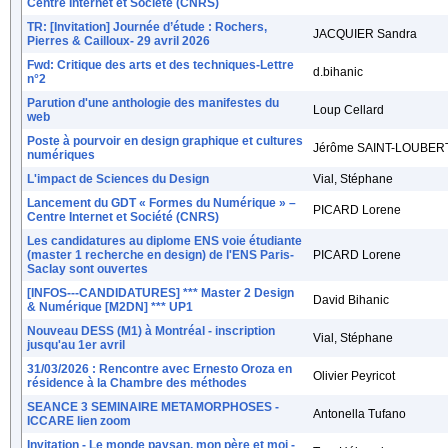
Centre Internet et Société (CNRS)
TR: [Invitation] Journée d’étude : Rochers,
JACQUIER Sandra
Pierres & Cailloux- 29 avril 2026
Fwd: Critique des arts et des techniques-Lettre
d.bihanic
n°2
Parution d'une anthologie des manifestes du
Loup Cellard
web
Poste à pourvoir en design graphique et cultures
Jérôme SAINT-LOUBERT
numériques
L'impact de Sciences du Design
Vial, Stéphane
Lancement du GDT « Formes du Numérique » –
PICARD Lorene
Centre Internet et Société (CNRS)
Les candidatures au diplome ENS voie étudiante
(master 1 recherche en design) de l'ENS Paris-
PICARD Lorene
Saclay sont ouvertes
[INFOS---CANDIDATURES] *** Master 2 Design
David Bihanic
& Numérique [M2DN] *** UP1
Nouveau DESS (M1) à Montréal - inscription
Vial, Stéphane
jusqu'au 1er avril
31/03/2026 : Rencontre avec Ernesto Oroza en
Olivier Peyricot
résidence à la Chambre des méthodes
SEANCE 3 SEMINAIRE METAMORPHOSES -
Antonella Tufano
ICCARE lien zoom
Invitation - Le monde paysan, mon père et moi -