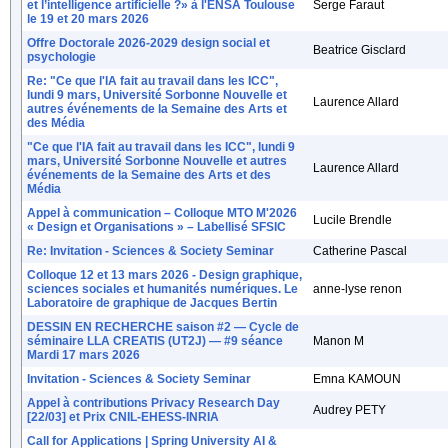
et l’intelligence artificielle ?» à l'ENSA Toulouse
Serge Faraut
le 19 et 20 mars 2026
Offre Doctorale 2026-2029 design social et
Beatrice Gisclard
psychologie
Re: "Ce que l'IA fait au travail dans les ICC",
lundi 9 mars, Université Sorbonne Nouvelle et
Laurence Allard
autres événements de la Semaine des Arts et
des Média
"Ce que l'IA fait au travail dans les ICC", lundi 9
mars, Université Sorbonne Nouvelle et autres
Laurence Allard
événements de la Semaine des Arts et des
Média
Appel à communication – Colloque MTO M'2026
Lucile Brendle
« Design et Organisations » – Labellisé SFSIC
Re: Invitation - Sciences & Society Seminar
Catherine Pascal
Colloque 12 et 13 mars 2026 - Design graphique,
sciences sociales et humanités numériques. Le
anne-lyse renon
Laboratoire de graphique de Jacques Bertin
DESSIN EN RECHERCHE saison #2 — Cycle de
séminaire LLA CREATIS (UT2J) — #9 séance
Manon M
Mardi 17 mars 2026
Invitation - Sciences & Society Seminar
Emna KAMOUN
Appel à contributions Privacy Research Day
Audrey PETY
[22/03] et Prix CNIL-EHESS-INRIA
Call for Applications | Spring University AI &