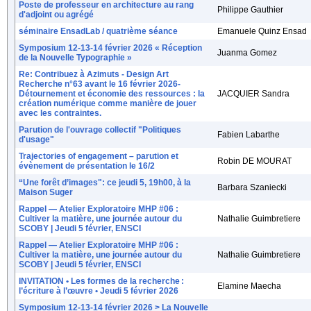
Poste de professeur en architecture au rang
Philippe Gauthier
d'adjoint ou agrégé
séminaire EnsadLab / quatrième séance
Emanuele Quinz Ensad
Symposium 12-13-14 février 2026 « Réception
Juanma Gomez
de la Nouvelle Typographie »
Re: Contribuez à Azimuts - Design Art
Recherche n°63 avant le 16 février 2026-
Détournement et économie des ressources : la
JACQUIER Sandra
création numérique comme manière de jouer
avec les contraintes.
Parution de l'ouvrage collectif "Politiques
Fabien Labarthe
d'usage"
Trajectories of engagement – parution et
Robin DE MOURAT
évènement de présentation le 16/2
“Une forêt d’images": ce jeudi 5, 19h00, à la
Barbara Szaniecki
Maison Suger
Rappel — Atelier Exploratoire MHP #06 :
Cultiver la matière, une journée autour du
Nathalie Guimbretiere
SCOBY | Jeudi 5 février, ENSCI
Rappel — Atelier Exploratoire MHP #06 :
Cultiver la matière, une journée autour du
Nathalie Guimbretiere
SCOBY | Jeudi 5 février, ENSCI
INVITATION • Les formes de la recherche :
Elamine Maecha
l’écriture à l’œuvre • Jeudi 5 février 2026
Symposium 12-13-14 février 2026 > La Nouvelle