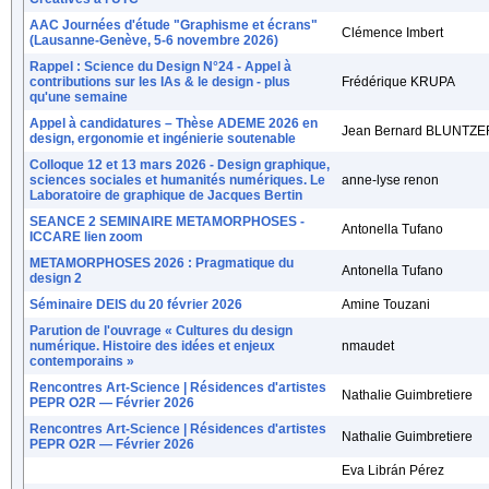
AAC Journées d'étude "Graphisme et écrans"
Clémence Imbert
(Lausanne-Genève, 5-6 novembre 2026)
Rappel : Science du Design N°24 - Appel à
contributions sur les IAs & le design - plus
Frédérique KRUPA
qu'une semaine
Appel à candidatures – Thèse ADEME 2026 en
Jean Bernard BLUNTZE
design, ergonomie et ingénierie soutenable
Colloque 12 et 13 mars 2026 - Design graphique,
sciences sociales et humanités numériques. Le
anne-lyse renon
Laboratoire de graphique de Jacques Bertin
SEANCE 2 SEMINAIRE METAMORPHOSES -
Antonella Tufano
ICCARE lien zoom
METAMORPHOSES 2026 : Pragmatique du
Antonella Tufano
design 2
Séminaire DEIS du 20 février 2026
Amine Touzani
Parution de l'ouvrage « Cultures du design
numérique. Histoire des idées et enjeux
nmaudet
contemporains »
Rencontres Art-Science | Résidences d'artistes
Nathalie Guimbretiere
PEPR O2R — Février 2026
Rencontres Art-Science | Résidences d'artistes
Nathalie Guimbretiere
PEPR O2R — Février 2026
Eva Librán Pérez