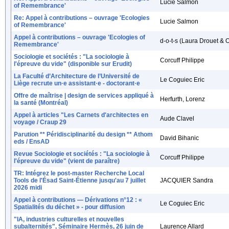
Lucie Salmon
of Remembrance'
Re: Appel à contributions – ouvrage 'Ecologies
Lucie Salmon
of Remembrance'
Appel à contributions – ouvrage 'Ecologies of
d-o-t-s (Laura Drouet & O
Remembrance'
Sociologie et sociétés : "La sociologie à
Corcuff Philippe
l'épreuve du vide" (disponible sur Erudit)
La Faculté d’Architecture de l’Université de
Le Coguiec Eric
Liège recrute un·e assistant·e - doctorant·e
Offre de maîtrise | design de services appliqué à
Herfurth, Lorenz
la santé (Montréal)
Appel à articles "Les Carnets d'architectes en
Aude Clavel
voyage / Craup 29
Parution ** Péridisciplinarité du design ** Athom
David Bihanic
eds / EnsAD
Revue Sociologie et sociétés : "La sociologie à
Corcuff Philippe
l'épreuve du vide" (vient de paraître)
TR: Intégrez le post-master Recherche Local
Tools de l'Ésad Saint-Étienne jusqu'au 7 juillet
JACQUIER Sandra
2026 midi
Appel à contributions — Dérivations n°12 : «
Le Coguiec Eric
Spatialités du déchet » - pour diffusion
"IA, industries culturelles et nouvelles
subalternités", Séminaire Hermès, 26 juin de
Laurence Allard