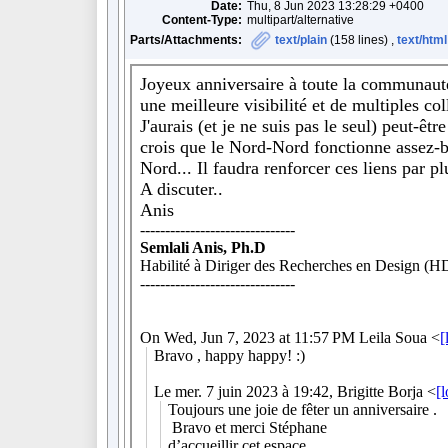
Date:
Thu, 8 Jun 2023 13:28:29 +0400
Content-Type:
multipart/alternative
Parts/Attachments:
text/plain
(158 lines) ,
text/html