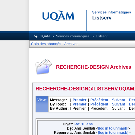
UQAM
Services informatiques
Listserv
Coin des abonnés
Archives
RECHERCHE-DESIGN Archives
RECHERCHE-DESIGN@LISTSERV.UQAM
View:
Message:
[
Premier
|
Précédent
|
Suivant
|
Der
By Topic:
[
Premier
|
Précédent
|
Suivant
|
Der
By Author:
[
Premier
|
Précédent
|
Suivant
|
Der
Objet:
Re: 10 ans
De:
Anis Semlali <
[log in to unmask]
>
Réponre à:
Anis Semlali <
[log in to unmask]
>