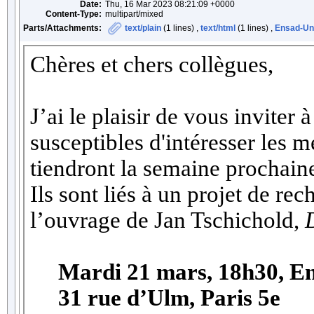
Date:
Thu, 16 Mar 2023 08:21:09 +0000
Content-Type:
multipart/mixed
Parts/Attachments:
text/plain
(1 lines) ,
text/html
(1 lines) ,
Ensad-Uni