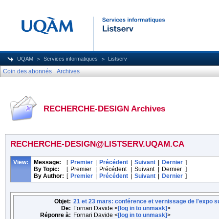
UQAM
Services informatiques
Listserv
Coin des abonnés
Archives
RECHERCHE-DESIGN Archives
RECHERCHE-DESIGN@LISTSERV.UQAM.CA
View:
Message:
[
Premier
|
Précédent
|
Suivant
|
Dernier
]
By Topic:
[
Premier
|
Précédent
|
Suivant
|
Dernier
]
By Author:
[
Premier
|
Précédent
|
Suivant
|
Dernier
]
Objet:
21 et 23 mars: conférence et vernissage de l'expo 
De:
Fornari Davide <
[log in to unmask]
>
Réponre à:
Fornari Davide <
[log in to unmask]
>