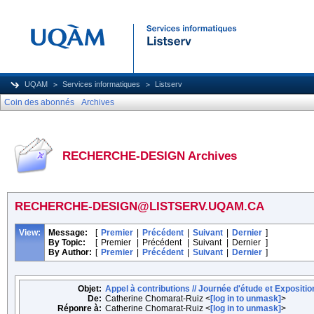
UQAM
Services informatiques
Listserv
Coin des abonnés
Archives
RECHERCHE-DESIGN Archives
RECHERCHE-DESIGN@LISTSERV.UQAM.CA
View:
Message:
[
Premier
|
Précédent
|
Suivant
|
Dernier
]
By Topic:
[
Premier
|
Précédent
|
Suivant
|
Dernier
]
By Author:
[
Premier
|
Précédent
|
Suivant
|
Dernier
]
Objet:
Appel à contributions // Journée d'étude et Expositio
De:
Catherine Chomarat-Ruiz <
[log in to unmask]
>
Réponre à:
Catherine Chomarat-Ruiz <
[log in to unmask]
>