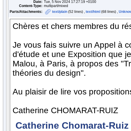
Date:
Tue, 5 Nov 2024 17:27:19 +0100
Content-Type:
multipart/mixed
Parts/Attachments:
text/plain
(52 lines) ,
text/html
(68 lines) ,
Unkno