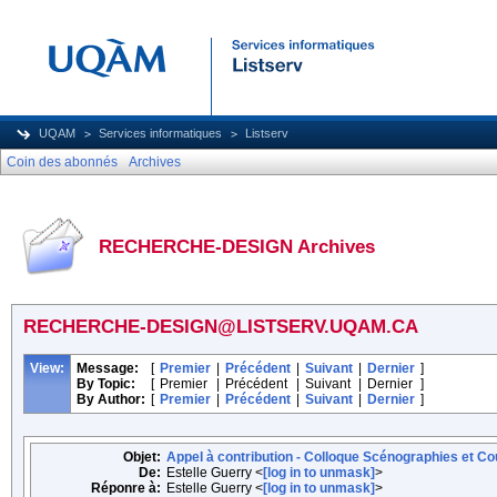
UQAM
Services informatiques
Listserv
Coin des abonnés
Archives
RECHERCHE-DESIGN Archives
RECHERCHE-DESIGN@LISTSERV.UQAM.CA
View:
Message:
[
Premier
|
Précédent
|
Suivant
|
Dernier
]
By Topic:
[
Premier
|
Précédent
|
Suivant
|
Dernier
]
By Author:
[
Premier
|
Précédent
|
Suivant
|
Dernier
]
Objet:
Appel à contribution - Colloque Scénographies et Co
De:
Estelle Guerry <
[log in to unmask]
>
Réponre à:
Estelle Guerry <
[log in to unmask]
>