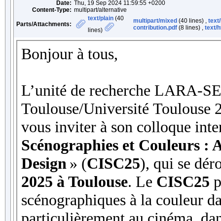
Date:
Thu, 19 Sep 2024 11:59:55 +0200
Content-Type:
multipart/alternative
text/plain
(40
multipart/mixed
(40 lines) ,
text
Parts/Attachments:
contribution.pdf
(8 lines) ,
text/
lines)