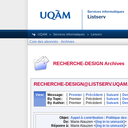
UQAM
Services informatiques
Listserv
Coin des abonnés
Archives
RECHERCHE-DESIGN Archives
RECHERCHE-DESIGN@LISTSERV.UQAM
View:
Message:
[
Premier
|
Précédent
|
Suivant
|
Der
By Topic:
[
Premier
|
Précédent
|
Suivant
|
Der
By Author:
[
Premier
|
Précédent
|
Suivant
|
Der
Objet:
Appel à contribution : Politique de
De:
Marie Alauzen <
[log in to unmask]
>
Réponre à:
Marie Alauzen <
[log in to unmask]
>