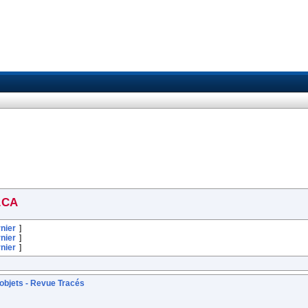
.CA
nier
]
nier
]
nier
]
s objets - Revue Tracés