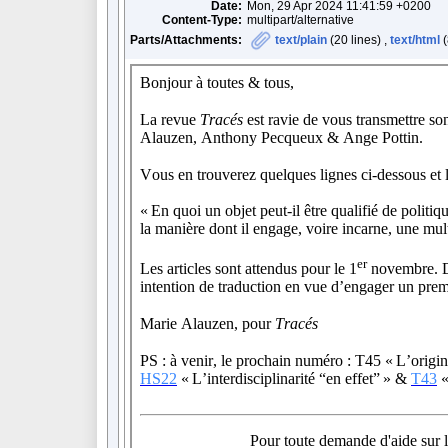
Date:
Mon, 29 Apr 2024 11:41:59 +0200
Content-Type:
multipart/alternative
Parts/Attachments:
text/plain
(20 lines) ,
text/html
(