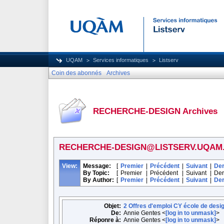
UQAM
Services informatiques
Listserv
Coin des abonnés
Archives
RECHERCHE-DESIGN Archives
RECHERCHE-DESIGN@LISTSERV.UQAM
View:
Message:
[
Premier
|
Précédent
|
Suivant
|
Der
By Topic:
[
Premier
|
Précédent
|
Suivant
|
Der
By Author:
[
Premier
|
Précédent
|
Suivant
|
Der
Objet:
2 Offres d'emploi CY école de desi
De:
Annie Gentes <
[log in to unmask]
>
Réponre à:
Annie Gentes <
[log in to unmask]
>