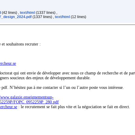
d
(42 lines) ,
text/html
(1337 lines) ,
_design_2024.pdf
(1337 lines) ,
text/html
(12 lines)