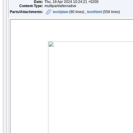
Date:
Thu, 18 Apr 2024 10:24:21 +0200
Content-Type:
multipart/alternative
Parts/Attachments:
text/plain
(90 lines) ,
text/html
(558 lines)