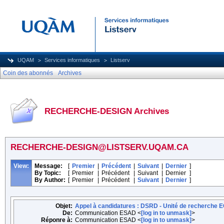
UQAM
Services informatiques
Listserv
Coin des abonnés
Archives
RECHERCHE-DESIGN Archives
RECHERCHE-DESIGN@LISTSERV.UQAM.CA
View:
Message:
[
Premier
|
Précédent
|
Suivant
|
Dernier
]
By Topic:
[
Premier
|
Précédent
|
Suivant
|
Dernier
]
By Author:
[
Premier
|
Précédent
|
Suivant
|
Dernier
]
Objet:
Appel à candidatures : DSRD - Unité de recherche
De:
Communication ESAD <
[log in to unmask]
>
Réponre à:
Communication ESAD <
[log in to unmask]
>