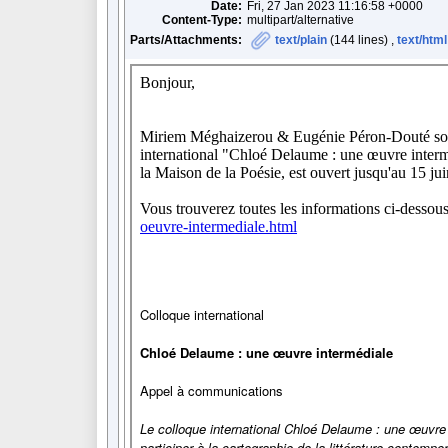
Date:
Fri, 27 Jan 2023 11:16:58 +0000
Content-Type:
multipart/alternative
Parts/Attachments:
text/plain
(144 lines) ,
text/html