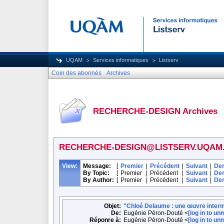
UQAM
Services informatiques
Listserv
Coin des abonnés
Archives
RECHERCHE-DESIGN Archives
RECHERCHE-DESIGN@LISTSERV.UQAM
View:
Message:
[
Premier
|
Précédent
|
Suivant
|
Der
By Topic:
[
Premier
|
Précédent
|
Suivant
|
Der
By Author:
[
Premier
|
Précédent
|
Suivant
|
Der
Objet:
"Chloé Delaume : une œuvre interm
De:
Eugénie Péron-Douté <
[log in to u
Réponre à:
Eugénie Péron-Douté <
[log in to u