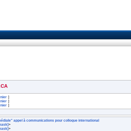
.CA
nier
]
nier
]
nier
]
édiale" appel à communications pour colloque international
nmask]
>
nmask]
>