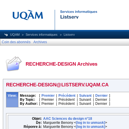
UQAM
Services informatiques
Listserv
Coin des abonnés
Archives
RECHERCHE-DESIGN Archives
RECHERCHE-DESIGN@LISTSERV.UQAM.CA
View:
Message:
[
Premier
|
Précédent
|
Suivant
|
Dernier
]
By Topic:
[
Premier
|
Précédent
|
Suivant
|
Dernier
]
By Author:
[
Premier
|
Précédent
|
Suivant
|
Dernier
]
Objet:
AAC Sciences du design n°18
De:
Marguerite Benony <
[log in to unmask]
>
Réponre à:
Marguerite Benony <
[log in to unmask]
>