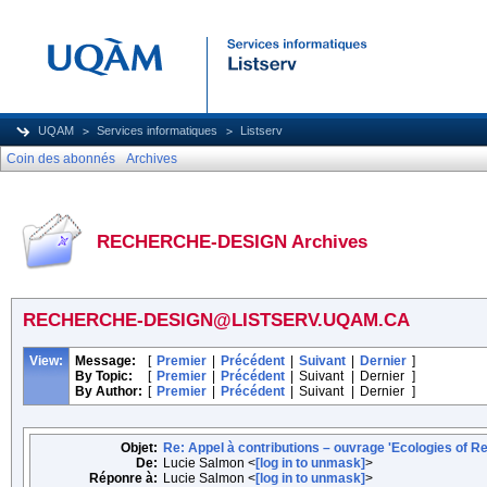
UQAM
Services informatiques
Listserv
Coin des abonnés
Archives
RECHERCHE-DESIGN Archives
RECHERCHE-DESIGN@LISTSERV.UQAM.CA
View:
Message:
[
Premier
|
Précédent
|
Suivant
|
Dernier
]
By Topic:
[
Premier
|
Précédent
|
Suivant
|
Dernier
]
By Author:
[
Premier
|
Précédent
|
Suivant
|
Dernier
]
Objet:
Re: Appel à contributions – ouvrage 'Ecologies of
De:
Lucie Salmon <
[log in to unmask]
>
Réponre à:
Lucie Salmon <
[log in to unmask]
>