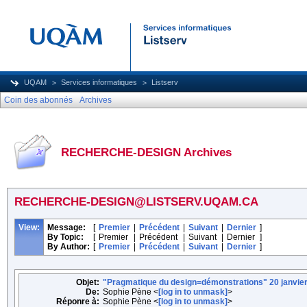
UQAM
Services informatiques
Listserv
Coin des abonnés
Archives
RECHERCHE-DESIGN Archives
RECHERCHE-DESIGN@LISTSERV.UQAM.CA
View:
Message:
[
Premier
|
Précédent
|
Suivant
|
Dernier
]
By Topic:
[
Premier
|
Précédent
|
Suivant
|
Dernier
]
By Author:
[
Premier
|
Précédent
|
Suivant
|
Dernier
]
Objet:
"Pragmatique du design=démonstrations" 20 janvi
De:
Sophie Pène <
[log in to unmask]
>
Réponre à:
Sophie Pène <
[log in to unmask]
>