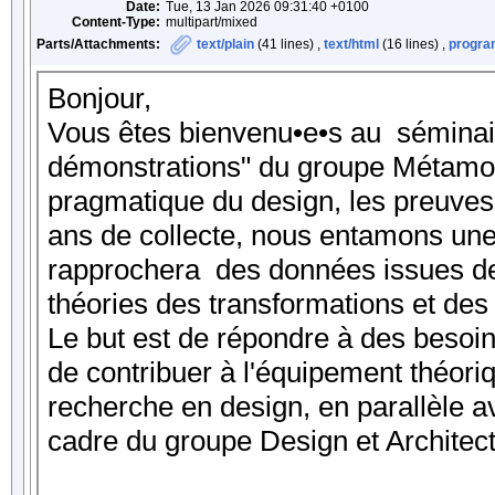
Date:
Tue, 13 Jan 2026 09:31:40 +0100
Content-Type:
multipart/mixed
Parts/Attachments:
text/plain
(41 lines) ,
text/html
(16 lines) ,
progra