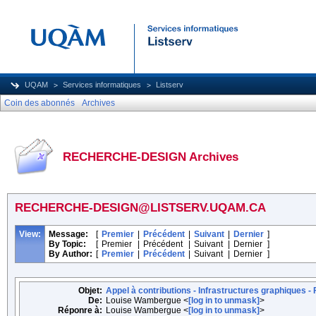
UQAM
Services informatiques
Listserv
Coin des abonnés
Archives
RECHERCHE-DESIGN Archives
RECHERCHE-DESIGN@LISTSERV.UQAM.CA
View:
Message:
[
Premier
|
Précédent
|
Suivant
|
Dernier
]
By Topic:
[
Premier
|
Précédent
|
Suivant
|
Dernier
]
By Author:
[
Premier
|
Précédent
|
Suivant
|
Dernier
]
Objet:
Appel à contributions - Infrastructures graphiques 
De:
Louise Wambergue <
[log in to unmask]
>
Réponre à:
Louise Wambergue <
[log in to unmask]
>