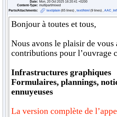
Date:
Mon, 20 Oct 2025 16:20:41 +0200
Content-Type:
multipart/mixed
Parts/Attachments:
text/plain
(65 lines) ,
text/html
(9 lines) ,
AAC_Infr