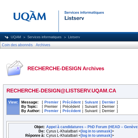
UQAM
Services informatiques
Listserv
Coin des abonnés
Archives
RECHERCHE-DESIGN Archives
RECHERCHE-DESIGN@LISTSERV.UQAM.CA
View:
Message:
[
Premier
|
Précédent
|
Suivant
|
Dernier
]
By Topic:
[
Premier
|
Précédent
|
Suivant
|
Dernier
]
By Author:
[
Premier
|
Précédent
|
Suivant
|
Dernier
]
Objet:
Appel à candidatures – PhD Forum (HEAD – Genève
De:
Cyrus L-Khalatbari <
[log in to unmask]
>
Réponre à:
Cyrus L-Khalatbari <
[log in to unmask]
>