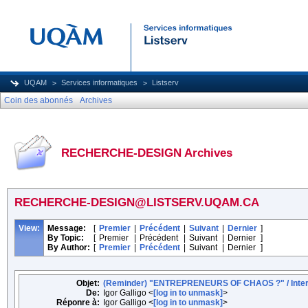
UQAM
Services informatiques
Listserv
Coin des abonnés
Archives
RECHERCHE-DESIGN Archives
RECHERCHE-DESIGN@LISTSERV.UQAM.CA
View:
Message:
[
Premier
|
Précédent
|
Suivant
|
Dernier
]
By Topic:
[
Premier
|
Précédent
|
Suivant
|
Dernier
]
By Author:
[
Premier
|
Précédent
|
Suivant
|
Dernier
]
Objet:
(Reminder) "ENTREPRENEURS OF CHAOS ?" / Internat
De:
Igor Galligo <
[log in to unmask]
>
Réponre à:
Igor Galligo <
[log in to unmask]
>