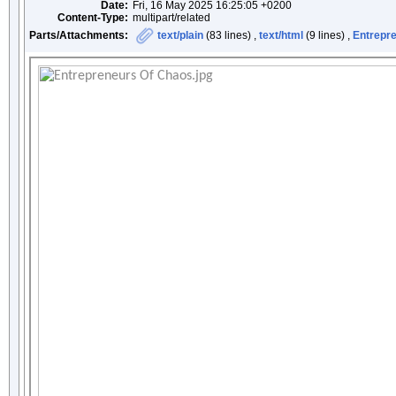
Date:
Fri, 16 May 2025 16:25:05 +0200
Content-Type:
multipart/related
Parts/Attachments:
text/plain
(83 lines) ,
text/html
(9 lines) ,
Entrepre