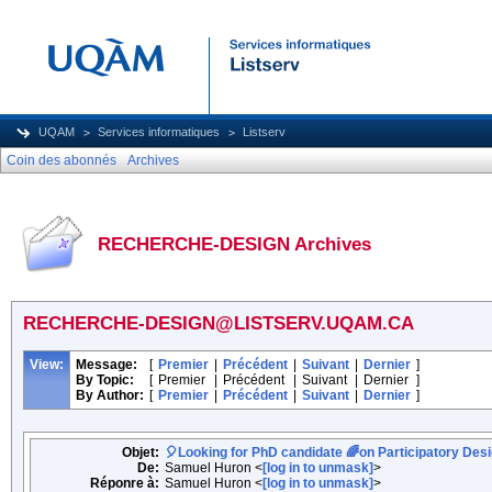
UQAM
Services informatiques
Listserv
Coin des abonnés
Archives
RECHERCHE-DESIGN Archives
RECHERCHE-DESIGN@LISTSERV.UQAM.CA
View:
Message:
[
Premier
|
Précédent
|
Suivant
|
Dernier
]
By Topic:
[
Premier
|
Précédent
|
Suivant
|
Dernier
]
By Author:
[
Premier
|
Précédent
|
Suivant
|
Dernier
]
Objet:
🎈Looking for PhD candidate 🌈on Participatory Desi
De:
Samuel Huron <
[log in to unmask]
>
Réponre à:
Samuel Huron <
[log in to unmask]
>