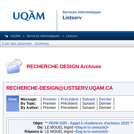
UQAM
Services informatiques
Listserv
Coin des abonnés
Archives
RECHERCHE-DESIGN Archives
RECHERCHE-DESIGN@LISTSERV.UQAM.CA
View:
Message:
[
Premier
|
Précédent
|
Suivant
|
Dernier
]
By Topic:
[
Premier
|
Précédent
|
Suivant
|
Dernier
]
By Author:
[
Premier
|
Précédent
|
Suivant
|
Dernier
]
Objet:
** PEPR O2R - Appel à résidences d'artistes 2025 **
De:
LE MOUEL Ingrid <
[log in to unmask]
>
Réponre à:
LE MOUEL Ingrid <
[log in to unmask]
>