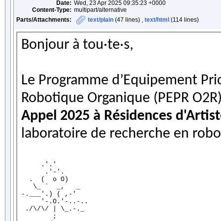
Date:
Wed, 23 Apr 2025 09:35:23 +0000
Content-Type:
multipart/alternative
Parts/Attachments:
text/plain
(47 lines) ,
text/html
(114 lines)