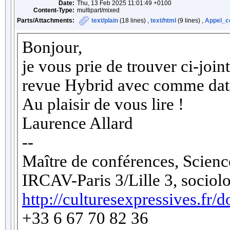
Date:
Thu, 13 Feb 2025 11:01:49 +0100
Content-Type:
multipart/mixed
Parts/Attachments:
text/plain
(18 lines) ,
text/html
(9 lines) ,
Appel_co