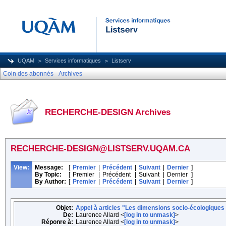
UQAM
Services informatiques
Listserv
Coin des abonnés
Archives
RECHERCHE-DESIGN Archives
RECHERCHE-DESIGN@LISTSERV.UQAM.CA
View:
Message:
[
Premier
|
Précédent
|
Suivant
|
Dernier
]
By Topic:
[
Premier
|
Précédent
|
Suivant
|
Dernier
]
By Author:
[
Premier
|
Précédent
|
Suivant
|
Dernier
]
Objet:
Appel à articles "Les dimensions socio-écologique
De:
Laurence Allard <
[log in to unmask]
>
Réponre à:
Laurence Allard <
[log in to unmask]
>