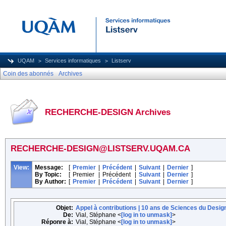
UQAM
Services informatiques
Listserv
Coin des abonnés
Archives
RECHERCHE-DESIGN Archives
RECHERCHE-DESIGN@LISTSERV.UQAM.CA
View:
Message:
[
Premier
|
Précédent
|
Suivant
|
Dernier
]
By Topic:
[
Premier
|
Précédent
|
Suivant
|
Dernier
]
By Author:
[
Premier
|
Précédent
|
Suivant
|
Dernier
]
Objet:
Appel à contributions | 10 ans de Sciences du Desig
De:
Vial, Stéphane <
[log in to unmask]
>
Réponre à:
Vial, Stéphane <
[log in to unmask]
>