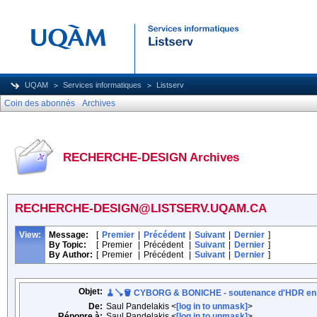
UQAM
Services informatiques
Listserv
Coin des abonnés
Archives
RECHERCHE-DESIGN Archives
RECHERCHE-DESIGN@LISTSERV.UQAM.CA
View:
Message:
[
Premier
|
Précédent
|
Suivant
|
Dernier
]
By Topic:
[
Premier
|
Précédent
|
Suivant
|
Dernier
]
By Author:
[
Premier
|
Précédent
|
Suivant
|
Dernier
]
Objet:
🧹🪠🪣 CYBORG & BONICHE - soutenance d'HDR en
De:
Saul Pandelakis <
[log in to unmask]
>
Réponre à:
Saul Pandelakis <
[log in to unmask]
>