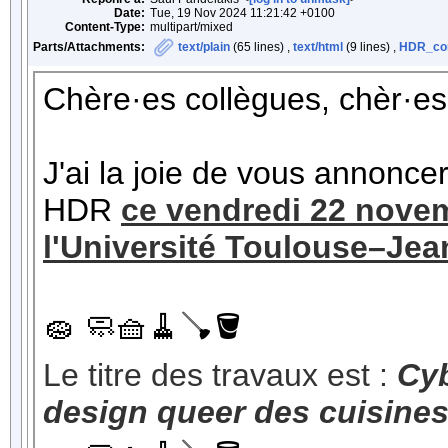
Date:
Tue, 19 Nov 2024 11:21:42 +0100
Content-Type:
multipart/mixed
Parts/Attachments:
text/plain
(65 lines) ,
text/html
(9 lines) ,
HDR_com