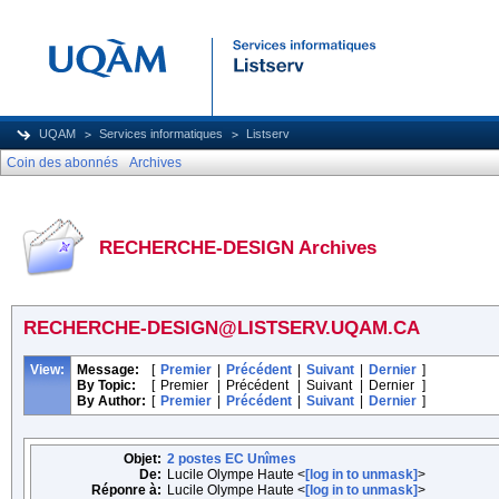
UQAM
Services informatiques
Listserv
Coin des abonnés
Archives
RECHERCHE-DESIGN Archives
RECHERCHE-DESIGN@LISTSERV.UQAM.CA
View:
Message:
[
Premier
|
Précédent
|
Suivant
|
Dernier
]
By Topic:
[
Premier
|
Précédent
|
Suivant
|
Dernier
]
By Author:
[
Premier
|
Précédent
|
Suivant
|
Dernier
]
Objet:
2 postes EC Unîmes
De:
Lucile Olympe Haute <
[log in to unmask]
>
Réponre à:
Lucile Olympe Haute <
[log in to unmask]
>