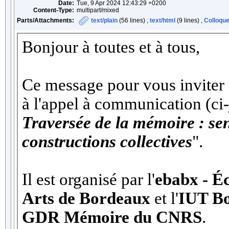
Date:
Tue, 9 Apr 2024 12:43:29 +0200
Content-Type:
multipart/mixed
Parts/Attachments:
text/plain
(56 lines) ,
text/html
(9 lines) ,
Colloqu