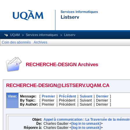
UQAM
Services informatiques
Listserv
Coin des abonnés
Archives
RECHERCHE-DESIGN Archives
RECHERCHE-DESIGN@LISTSERV.UQAM.CA
View:
Message:
[
Premier
|
Précédent
|
Suivant
|
Dernier
]
By Topic:
[
Premier
|
Précédent
|
Suivant
|
Dernier
]
By Author:
[
Premier
|
Précédent
|
Suivant
|
Dernier
]
Objet:
Appel à communication : La Traversée de la mémoir
De:
Charles Gautier <
[log in to unmask]
>
Réponre à:
Charles Gautier <
[log in to unmask]
>