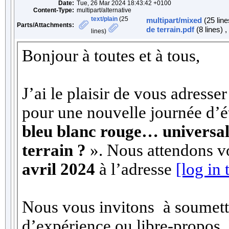
Date:
Tue, 26 Mar 2024 18:43:42 +0100
Content-Type:
multipart/alternative
text/plain
(25
multipart/mixed
(25 line
Parts/Attachments:
de terrain.pdf
(8 lines) ,
lines)