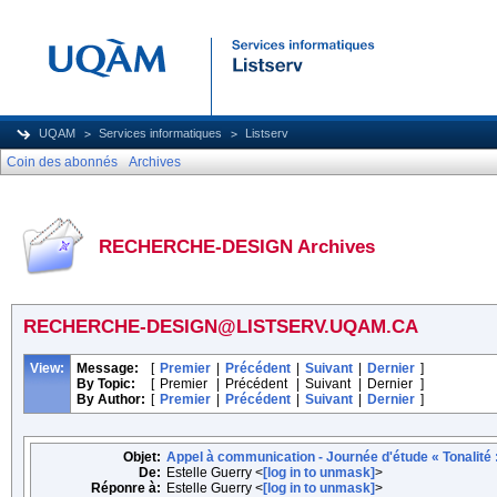
UQAM
Services informatiques
Listserv
Coin des abonnés
Archives
RECHERCHE-DESIGN Archives
RECHERCHE-DESIGN@LISTSERV.UQAM.CA
View:
Message:
[
Premier
|
Précédent
|
Suivant
|
Dernier
]
By Topic:
[
Premier
|
Précédent
|
Suivant
|
Dernier
]
By Author:
[
Premier
|
Précédent
|
Suivant
|
Dernier
]
Objet:
Appel à communication - Journée d'étude « Tonalité : 
De:
Estelle Guerry <
[log in to unmask]
>
Réponre à:
Estelle Guerry <
[log in to unmask]
>