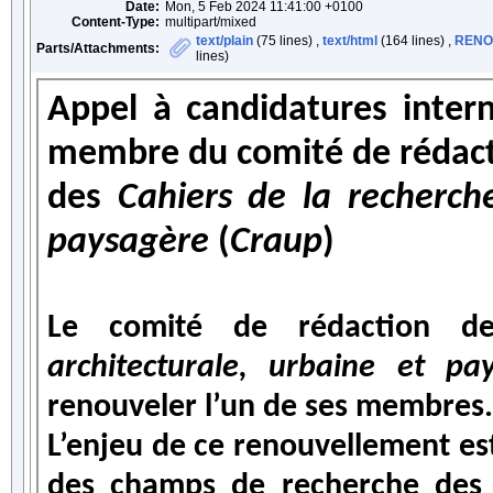
Date:
Mon, 5 Feb 2024 11:41:00 +0100
Content-Type:
multipart/mixed
text/plain
(75 lines) ,
text/html
(164 lines) ,
RENO
Parts/Attachments:
lines)