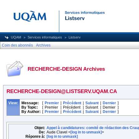
UQAM
Services informatiques
Listserv
Coin des abonnés
Archives
RECHERCHE-DESIGN Archives
RECHERCHE-DESIGN@LISTSERV.UQAM.CA
View:
Message:
[
Premier
|
Précédent
|
Suivant
|
Dernier
]
By Topic:
[
Premier
|
Précédent
|
Suivant
|
Dernier
]
By Author:
[
Premier
|
Précédent
|
Suivant
|
Dernier
]
Objet:
Appel à candidatures: comité de rédaction des Crau
De:
Aude Clavel <
[log in to unmask]
>
Réponre à:
[log in to unmask]