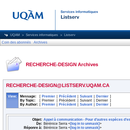
UQAM
Services informatiques
Listserv
Coin des abonnés
Archives
RECHERCHE-DESIGN Archives
RECHERCHE-DESIGN@LISTSERV.UQAM.CA
View:
Message:
[
Premier
|
Précédent
|
Suivant
|
Dernier
]
By Topic:
[
Premier
|
Précédent
|
Suivant
|
Dernier
]
By Author:
[
Premier
|
Précédent
|
Suivant
|
Dernier
]
Objet:
Appel à communication - Pour d’autres espèces d’es
De:
Bérénice Serra <
[log in to unmask]
>
Réponre à:
Bérénice Serra <
[log in to unmask]
>