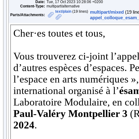
Date:
Tue, 17 Oct 2023 10:28:06 +0200
Content-Type:
multipart/alternative
text/plain
(19 lines)
multipart/mixed
(19 lin
Parts/Attachments:
appel_colloque_esam