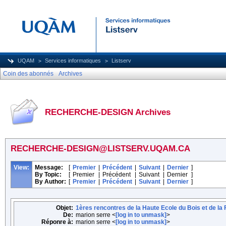
UQAM
Services informatiques
Listserv
Coin des abonnés
Archives
RECHERCHE-DESIGN Archives
RECHERCHE-DESIGN@LISTSERV.UQAM.CA
View:
Message:
[
Premier
|
Précédent
|
Suivant
|
Dernier
]
By Topic:
[
Premier
|
Précédent
|
Suivant
|
Dernier
]
By Author:
[
Premier
|
Précédent
|
Suivant
|
Dernier
]
Objet:
1ères rencontres de la Haute Ecole du Bois et de la 
De:
marion serre <
[log in to unmask]
>
Réponre à:
marion serre <
[log in to unmask]
>