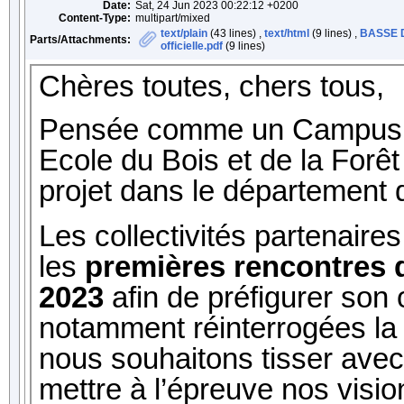
Date:
Sat, 24 Jun 2023 00:22:12 +0200
Content-Type:
multipart/mixed
text/plain
(43 lines) ,
text/html
(9 lines) ,
BASSE D
Parts/Attachments:
officielle.pdf
(9 lines)