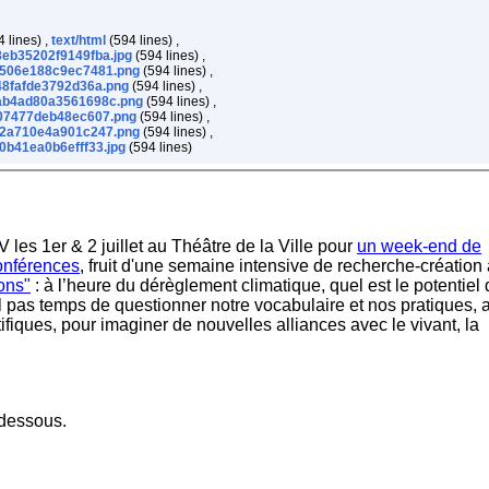
 lines) ,
text/html
(594 lines) ,
eb35202f9149fba.jpg
(594 lines) ,
506e188c9ec7481.png
(594 lines) ,
48fafde3792d36a.png
(594 lines) ,
ab4ad80a3561698c.png
(594 lines) ,
07477deb48ec607.png
(594 lines) ,
2a710e4a901c247.png
(594 lines) ,
b41ea0b6efff33.jpg
(594 lines)