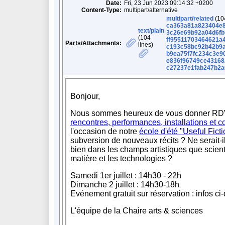
Date:
Fri, 23 Jun 2023 09:14:32 +0200
Content-Type:
multipart/alternative
multipart/related
(104
ca363a81a823404e8
text/plain
3c26e69b92a04d6fb
(104
ff95511703464621a
Parts/Attachments:
lines)
c193c58bc92b42b9
b9ea75f7fc234c3e9
e836f96749ce43168
c27237e1fab247b2a0