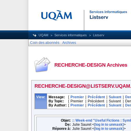
UQAM
Services informatiques
Listserv
Coin des abonnés
Archives
RECHERCHE-DESIGN Archives
RECHERCHE-DESIGN@LISTSERV.UQAM
View:
Message:
[
Premier
|
Précédent
|
Suivant
|
Der
By Topic:
[
Premier
|
Précédent
|
Suivant
|
Der
By Author:
[
Premier
|
Précédent
|
Suivant
|
Der
Objet:
:: Week-end "Useful Fictions : Symbi
De:
Julie Sauret <
[log in to unmask]
>
Réponre à:
Julie Sauret <
[log in to unmask]
>