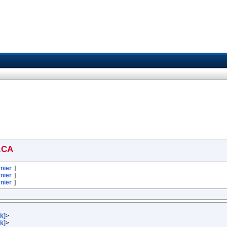
.CA
nier
]
nier
]
nier
]
k]
>
k]
>