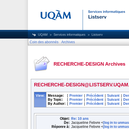
UQAM
Services informatiques
Listserv
Coin des abonnés
Archives
RECHERCHE-DESIGN Archives
RECHERCHE-DESIGN@LISTSERV.UQAM
View:
Message:
[
Premier
|
Précédent
|
Suivant
|
Der
By Topic:
[
Premier
|
Précédent
|
Suivant
|
Der
By Author:
[
Premier
|
Précédent
|
Suivant
|
Der
Objet:
Re: 10 ans
De:
Jacqueline Febvre <
[log in to unmas
Réponre à:
Jacqueline Febvre <
[log in to unmas