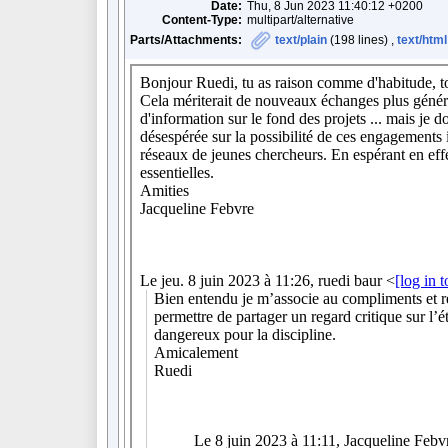
Date:
Thu, 8 Jun 2023 11:40:12 +0200
Content-Type:
multipart/alternative
Parts/Attachments:
text/plain
(198 lines) ,
text/html