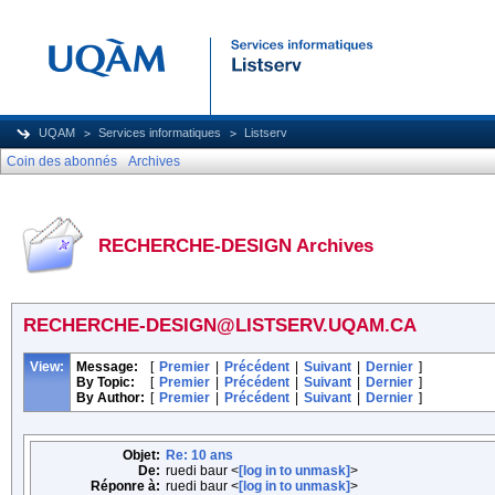
UQAM
Services informatiques
Listserv
Coin des abonnés
Archives
RECHERCHE-DESIGN Archives
RECHERCHE-DESIGN@LISTSERV.UQAM.CA
View:
Message:
[
Premier
|
Précédent
|
Suivant
|
Dernier
]
By Topic:
[
Premier
|
Précédent
|
Suivant
|
Dernier
]
By Author:
[
Premier
|
Précédent
|
Suivant
|
Dernier
]
Objet:
Re: 10 ans
De:
ruedi baur <
[log in to unmask]
>
Réponre à:
ruedi baur <
[log in to unmask]
>