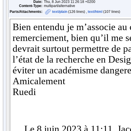
Date:
Thu, 8 Jun 2023 11:26:18 +0200
Content-Type:
multipart/alternative
Parts/Attachments:
text/plain
(126 lines) ,
text/html
(107 lines)