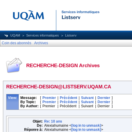
UQAM
Services informatiques
Listserv
Coin des abonnés
Archives
RECHERCHE-DESIGN Archives
RECHERCHE-DESIGN@LISTSERV.UQAM.CA
View:
Message:
[
Premier
|
Précédent
|
Suivant
|
Dernier
]
By Topic:
[
Premier
|
Précédent
|
Suivant
|
Dernier
]
By Author:
[
Premier
|
Précédent
|
Suivant
|
Dernier
]
Objet:
Re: 10 ans
De:
Alexiahumaine <
[log in to unmask]
>
Réponre à:
Alexiahumaine <
[log in to unmask]
>