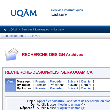
UQAM
Services informatiques
Listserv
Coin des abonnés
Archives
RECHERCHE-DESIGN Archives
RECHERCHE-DESIGN@LISTSERV.UQAM.CA
View:
Message:
[
Premier
|
Précédent
|
Suivant
|
Dernier
]
By Topic:
[
Premier
|
Précédent
|
Suivant
|
Dernier
]
By Author:
[
Premier
|
Précédent
|
Suivant
|
Dernier
]
Objet:
Appel à candidature - assistant de recherche en bio
De:
Aurélie Mossé <
[log in to unmask]
>
Réponre à:
Aurélie Mossé <
[log in to unmask]
>