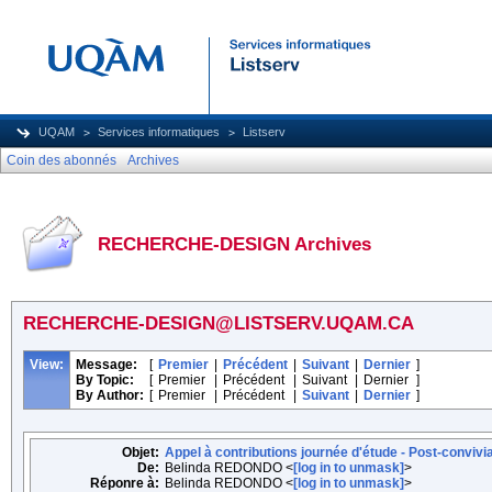
UQAM
Services informatiques
Listserv
Coin des abonnés
Archives
RECHERCHE-DESIGN Archives
RECHERCHE-DESIGN@LISTSERV.UQAM.CA
View:
Message:
[
Premier
|
Précédent
|
Suivant
|
Dernier
]
By Topic:
[
Premier
|
Précédent
|
Suivant
|
Dernier
]
By Author:
[
Premier
|
Précédent
|
Suivant
|
Dernier
]
Objet:
Appel à contributions journée d'étude - Post-convivia
De:
Belinda REDONDO <
[log in to unmask]
>
Réponre à:
Belinda REDONDO <
[log in to unmask]
>