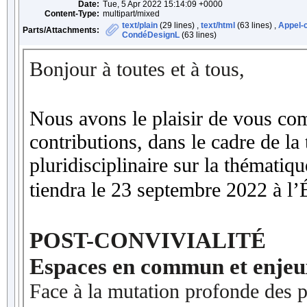
Date:
Tue, 5 Apr 2022 15:14:09 +0000
Content-Type:
multipart/mixed
text/plain
(29 lines) ,
text/html
(63 lines) ,
Appel-c
Parts/Attachments:
CondéDesignL
(63 lines)