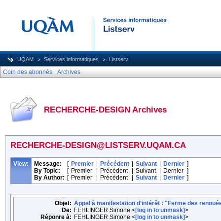
UQAM
Services informatiques
Listserv
Coin des abonnés
Archives
RECHERCHE-DESIGN Archives
RECHERCHE-DESIGN@LISTSERV.UQAM.CA
View:
Message:
[
Premier
|
Précédent
|
Suivant
|
Dernier
]
By Topic:
[
Premier
|
Précédent
|
Suivant
|
Dernier
]
By Author:
[
Premier
|
Précédent
|
Suivant
|
Dernier
]
Objet:
Appel à manifestation d’intérêt : "Ferme des renou
De:
FEHLINGER Simone <
[log in to unmask]
>
Réponre à:
FEHLINGER Simone <
[log in to unmask]
>