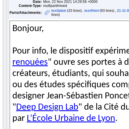
Date:
Mon, 22 Nov 2021 14:29:58 +0000
Content-Type:
multipart/mixed
text/plain
(33 lines) ,
text/html
(93 lines) ,
21-11-
Parts/Attachments:
lines)