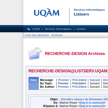
UQAM
Services informatiques
Listserv
Coin des abonnés
Archives
RECHERCHE-DESIGN Archives
RECHERCHE-DESIGN@LISTSERV.UQAM
View:
Message:
[
Premier
|
Précédent
|
Suivant
|
Der
By Topic:
[
Premier
|
Précédent
|
Suivant
|
Der
By Author:
[
Premier
|
Précédent
|
Suivant
|
Der
Objet:
: Dernière séance du Séminaire 
De:
Marine Royer <
[log in to unmask]
>
Réponre à:
Marine Royer <
[log in to unmask]
>