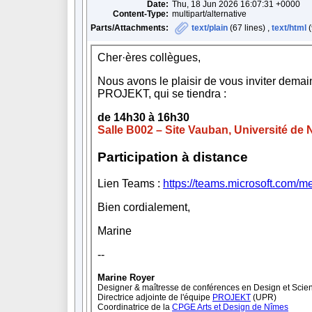
Date:
Thu, 18 Jun 2026 16:07:31 +0000
Content-Type:
multipart/alternative
Parts/Attachments:
text/plain
(67 lines) ,
text/html
(