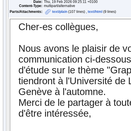
Date:
Thu, 19 Feb 2026 09:25:11 +0100
Content-Type:
multipart/alternative
Parts/Attachments:
text/plain
(107 lines) ,
text/html
(9 lines)