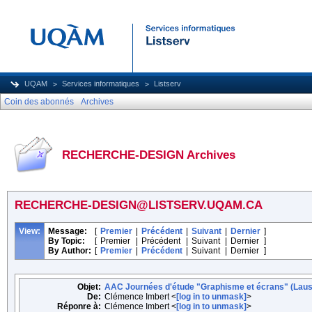
UQAM
Services informatiques
Listserv
Coin des abonnés
Archives
RECHERCHE-DESIGN Archives
RECHERCHE-DESIGN@LISTSERV.UQAM.CA
View:
Message:
[
Premier
|
Précédent
|
Suivant
|
Dernier
]
By Topic:
[
Premier
|
Précédent
|
Suivant
|
Dernier
]
By Author:
[
Premier
|
Précédent
|
Suivant
|
Dernier
]
Objet:
AAC Journées d'étude "Graphisme et écrans" (Lau
De:
Clémence Imbert <
[log in to unmask]
>
Réponre à:
Clémence Imbert <
[log in to unmask]
>